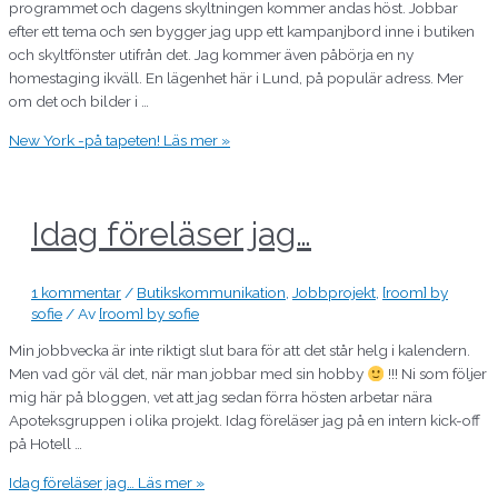
programmet och dagens skyltningen kommer andas höst. Jobbar
efter ett tema och sen bygger jag upp ett kampanjbord inne i butiken
och skyltfönster utifrån det. Jag kommer även påbörja en ny
homestaging ikväll. En lägenhet här i Lund, på populär adress. Mer
om det och bilder i …
New York -på tapeten!
Läs mer »
Idag föreläser jag…
1 kommentar
/
Butikskommunikation
,
Jobbprojekt
,
[room] by
sofie
/ Av
[room] by sofie
Min jobbvecka är inte riktigt slut bara för att det står helg i kalendern.
Men vad gör väl det, när man jobbar med sin hobby
!!! Ni som följer
mig här på bloggen, vet att jag sedan förra hösten arbetar nära
Apoteksgruppen i olika projekt. Idag föreläser jag på en intern kick-off
på Hotell …
Idag föreläser jag…
Läs mer »