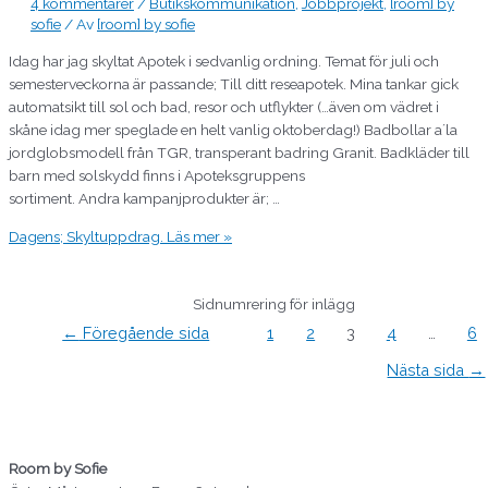
4 kommentarer
/
Butikskommunikation
,
Jobbprojekt
,
[room] by
sofie
/ Av
[room] by sofie
Idag har jag skyltat Apotek i sedvanlig ordning. Temat för juli och
semesterveckorna är passande; Till ditt reseapotek. Mina tankar gick
automatsikt till sol och bad, resor och utflykter (…även om vädret i
skåne idag mer speglade en helt vanlig oktoberdag!) Badbollar a´la
jordglobsmodell från TGR, transperant badring Granit. Badkläder till
barn med solskydd finns i Apoteksgruppens
sortiment. Andra kampanjprodukter är; …
Dagens; Skyltuppdrag.
Läs mer »
Sidnumrering för inlägg
←
Föregående sida
1
2
3
4
…
6
Nästa sida
→
Room by Sofie