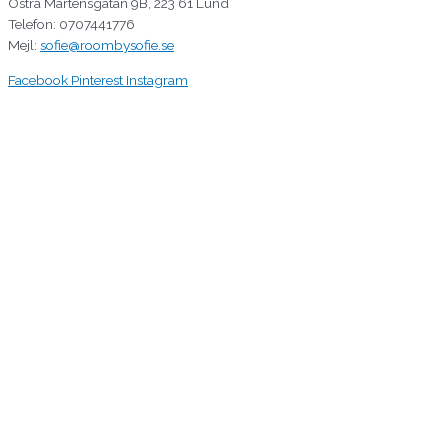
Östra Mårtensgatan 9B, 223 61 Lund
Telefon: 0707441776
Mejl:
sofie@roombysofie.se
Facebook
Pinterest
Instagram