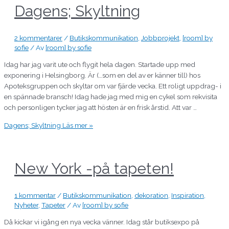
Dagens; Skyltning
2 kommentarer
/
Butikskommunikation
,
Jobbprojekt
,
[room] by
sofie
/ Av
[room] by sofie
Idag har jag varit ute och flygit hela dagen. Startade upp med
exponering i Helsingborg. Är (…som en del av er känner till) hos
Apoteksgruppen och skyltar om var fjärde vecka. Ett roligt uppdrag- i
en spännade bransch! Idag hade jag med mig en cykel som rekvisita
och personligen tycker jag att hösten är en frisk årstid. Att var …
Dagens; Skyltning
Läs mer »
New York -på tapeten!
1 kommentar
/
Butikskommunikation
,
dekoration
,
Inspiration
,
Nyheter
,
Tapeter
/ Av
[room] by sofie
Då kickar vi igång en nya vecka vänner. Idag står butiksexpo på