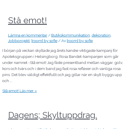
Stå emot!
Lämna en kommentar
/
Butikskommunikation
,
dekoration
,
Jobbprojekt
,
[room] by sofie
/ Av
[room] by sofie
I början på veckan skyltade jag årets kanske viktigaste kampanj för
Apoteksgruppen i Helsingborg. Rosa Bandet-kampanjen som går
under namnet -Stå emot! Jag fäste presentband mellan väggar, golv,
kors och tvärs och i dem band jag fast rosa reflexer och vanliga rosa
pins. Det blev väldigt effektfullt och jag gillar när en skylt byggs upp
och …
Stå emot!
Läs mer »
Dagens; Skyltuppdrag.