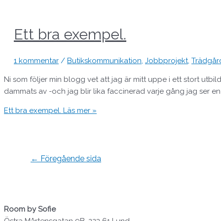
Ett bra exempel.
1 kommentar
/
Butikskommunikation
,
Jobbprojekt
,
Trädgår
Ni som följer min blogg vet att jag är mitt uppe i ett stort 
dammats av -och jag blir lika faccinerad varje gång jag ser en b
Ett bra exempel.
Läs mer »
←
Föregående sida
Room by Sofie
Östra Mårtensgatan 9B, 223 61 Lund