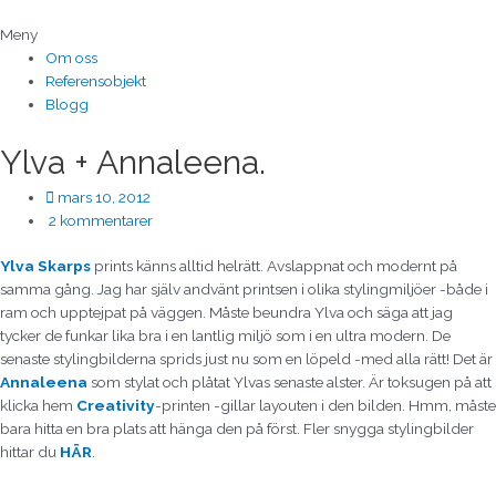
Hoppa
till
Meny
innehåll
Om oss
Referensobjekt
Blogg
Ylva + Annaleena.
mars 10, 2012
2 kommentarer
Ylva Skarps
prints känns alltid helrätt. Avslappnat och modernt på
samma gång. Jag har själv andvänt printsen i olika stylingmiljöer -både i
ram och upptejpat på väggen. Måste beundra Ylva och säga att jag
tycker de funkar lika bra i en lantlig miljö som i en ultra modern. De
senaste stylingbilderna sprids just nu som en löpeld -med alla rätt! Det är
Annaleena
som stylat och plåtat Ylvas senaste alster. Är toksugen på att
klicka hem
Creativity
-printen -gillar layouten i den bilden. Hmm, måste
bara hitta en bra plats att hänga den på först. Fler snygga stylingbilder
hittar du
HÄR
.