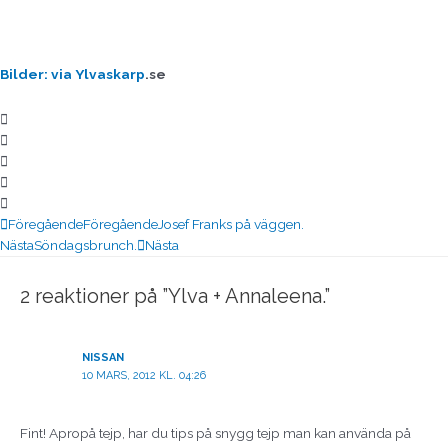
B
ilder: via Ylvaskarp
.se
Föregående
Föregående
Josef Franks på väggen.
Nästa
Söndagsbrunch.
Nästa
2 reaktioner på ”Ylva + Annaleena.”
NISSAN
10 MARS, 2012 KL. 04:26
Fint! Apropå tejp, har du tips på snygg tejp man kan använda på