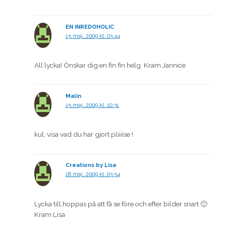
EN INREDOHOLIC
15 maj, 2009 kl. 03:44
All lycka! Önskar dig en fin fin helg. Kram Jannice
Malin
15 maj, 2009 kl. 10:31
kul, visa vad du har gjort pliiiise !
Creations by Lisa
16 maj, 2009 kl. 03:54
Lycka till,hoppas på att få se före och efter bilder snart 🙂
Kram Lisa