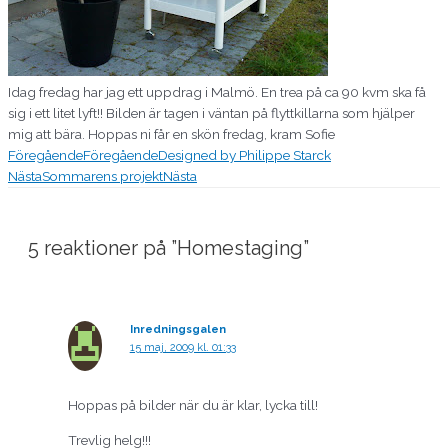
Idag fredag har jag ett uppdrag i Malmö. En trea på ca 90 kvm ska få
sig i ett litet lyft!! Bilden är tagen i väntan på flyttkillarna som hjälper
mig att bära. Hoppas ni får en skön fredag, kram Sofie
Föregående
Föregående
Designed by Philippe Starck
Nästa
Sommarens projekt
Nästa
5 reaktioner på ”Homestaging”
Inredningsgalen
15 maj, 2009 kl. 01:33
Hoppas på bilder när du är klar, lycka till!
Trevlig helg!!!