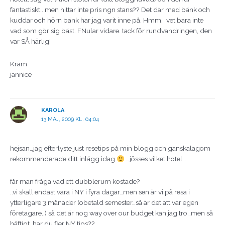
fantastiskt.. men hittar inte pris ngn stans?? Det där med bänk och
kuddar och hörn bänk har jag varit inne på. Hmm… vet bara inte
vad som gör sig bäst. FNular vidare. tack för rundvandringen, den
var SÅ härlig!
Kram
jannice
KAROLA
13 MAJ, 2009 KL. 04:04
hejsan…jag efterlyste just resetips på min blogg och ganskalagom
rekommenderade ditt inlägg idag
…jösses vilket hotel…
får man fråga vad ett dubblerum kostade?
..vi skall endast vara i NY i fyra dagar…men sen är vi på resa i
ytterligare 3 månader (obetald semester…så är det att var egen
företagare..) så det är nog way over our budget kan jag tro…men så
häftigt, har du fler NY tips??