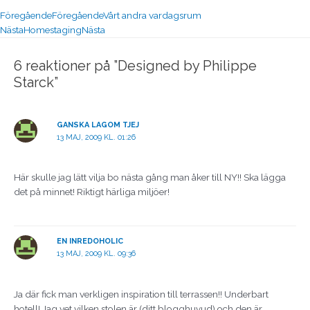
Föregående
Föregående
Vårt andra vardagsrum
Nästa
Homestaging
Nästa
6 reaktioner på ”Designed by Philippe
Starck”
GANSKA LAGOM TJEJ
13 MAJ, 2009 KL. 01:26
Här skulle jag lätt vilja bo nästa gång man åker till NY!! Ska lägga
det på minnet! Riktigt härliga miljöer!
EN INREDOHOLIC
13 MAJ, 2009 KL. 09:36
Ja där fick man verkligen inspiration till terrassen!! Underbart
hotell! Jag vet vilken stolen är (ditt blogghuvud) och den är