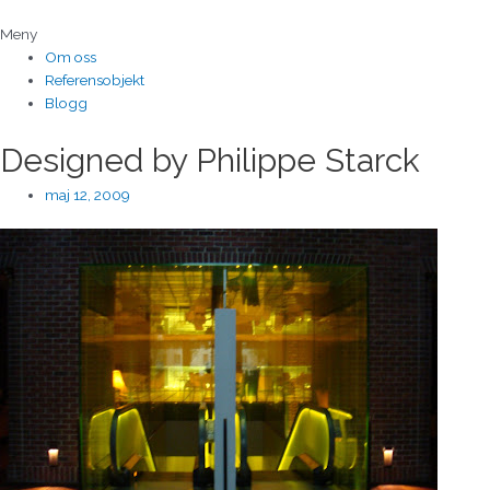
Hoppa
till
Meny
innehåll
Om oss
Referensobjekt
Blogg
Designed by Philippe Starck
maj 12, 2009