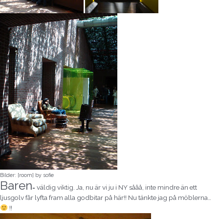
Bilder: [room] by sofie
Baren
= väldig viktig. Ja, nu är vi ju i NY sååå, inte mindre än ett
ljusgolv får lyfta fram alla godbitar på här!! Nu tänkte jag på möblerna…
!!