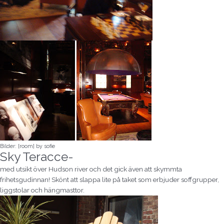
Bilder: [room] by sofie
Sky Teracce-
med utsikt över Hudson river och det
gick även att skymmta
frihetsgudinnan! Skönt att slappa lite på taket som erbjuder soffgrupper,
liggstolar och hängmasttor.