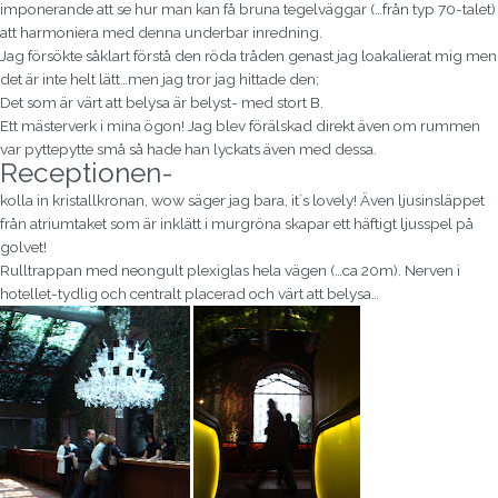
imponerande att se hur man kan få bruna tegelväggar (…från typ 70-talet)
att harmoniera med denna underbar inredning.
Jag försökte såklart förstå den röda tråden genast jag loakalierat mig men
det är inte helt lätt…men jag tror jag hittade den;
Det som är värt att belysa är belyst- med stort B.
Ett mästerverk i mina ögon! Jag blev förälskad direkt även om rummen
var pyttepytte små så hade han lyckats även med dessa.
Receptionen-
kolla in kristallkronan, wow säger jag bara, it´s lovely! Även ljusinsläppet
från atriumtaket som är inklätt i murgröna skapar ett häftigt ljusspel på
golvet!
Rulltrappan med neongult plexiglas hela vägen (…ca 20m). Nerven i
hotellet-tydlig och centralt placerad och värt att belysa…