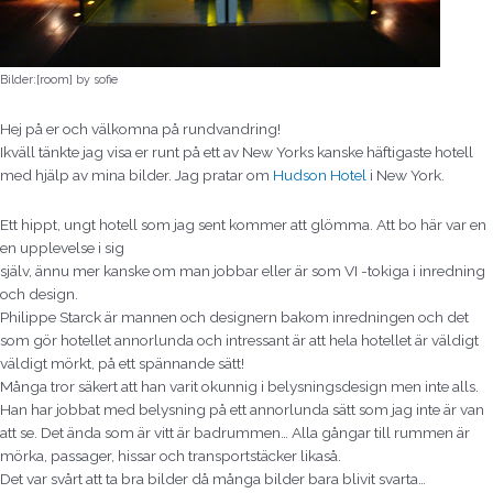
Bilder:[room] by sofie
Hej på er och välkomna på rundvandring!
Ikväll tänkte jag visa er runt på ett av New Yorks kanske häftigaste hotell
med hjälp av mina bilder. Jag pratar om
Hudson Hotel
i New York.
Ett hippt, ungt hotell som jag sent kommer att glömma. Att bo här var en
en upplevelse i sig
själv, ännu mer kanske om man jobbar eller är som VI -tokiga i inredning
och design.
Philippe Starck är mannen och designern bakom inredningen och det
som gör hotellet annorlunda och intressant är att hela hotellet är väldigt
väldigt mörkt, på ett spännande sätt!
Många tror säkert att han varit okunnig i belysningsdesign men inte alls.
Han har jobbat med belysning på ett annorlunda sätt som jag inte är van
att se. Det ända som är vitt är badrummen… Alla gångar till rummen är
mörka, passager, hissar och transportstäcker likaså.
Det var svårt att ta bra bilder då många bilder bara blivit svarta…