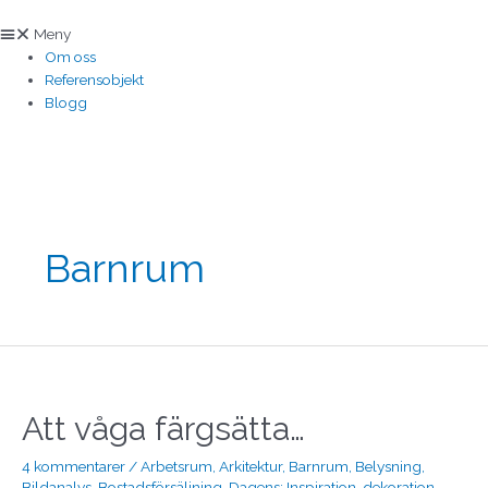
Hoppa
till
Meny
innehåll
Om oss
Referensobjekt
Blogg
Sidnumrering
för
inlägg
Barnrum
Att
våga
färgsätta…
Att våga färgsätta…
4 kommentarer
/
Arbetsrum
,
Arkitektur
,
Barnrum
,
Belysning
,
Bildanalys
,
Bostadsförsäljning
,
Dagens: Inspiration
,
dekoration
,