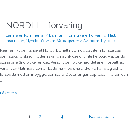
NORDLI
–
förvaring
NORDLI – förvaring
Lämna en kommentar
/
Barnrum
,
Formgivare
,
Förvaring
,
Hall
,
Inspiration
,
Nyheter
,
Sovrum
,
Vardagsrum
/ Av
[room] by sofie
Ikea har nyligen lanserat Nordli. Ett helt nytt modulsystem för alla oss
som älskar diskret, modern skandinavisk design. Inte helt olik Asplunds
storsäljare Snö tycker en del. Personligen tycker jag det är en förbättrad
variant av Malmsbyråerna. Lådorna med sina utskurna handtag och är
försedda med en inbyggd dämpare. Dessa fångar upp lådan i farten och
…
Läs mer »
1
2
…
14
Nästa sida
→