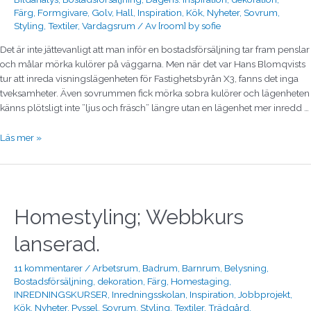
Färg
,
Formgivare
,
Golv
,
Hall
,
Inspiration
,
Kök
,
Nyheter
,
Sovrum
,
Styling
,
Textiler
,
Vardagsrum
/ Av
[room] by sofie
Det är inte jättevanligt att man inför en bostadsförsäljning tar fram penslar
och målar mörka kulörer på väggarna. Men när det var Hans Blomqvists
tur att inreda visningslägenheten för Fastighetsbyrån X3, fanns det inga
tveksamheter. Även sovrummen fick mörka sobra kulörer och lägenheten
känns plötsligt inte ”ljus och fräsch” längre utan en lägenhet mer inredd …
Läs mer »
Homestyling;
Webbkurs
lanserad.
Homestyling; Webbkurs
lanserad.
11 kommentarer
/
Arbetsrum
,
Badrum
,
Barnrum
,
Belysning
,
Bostadsförsäljning
,
dekoration
,
Färg
,
Homestaging
,
INREDNINGSKURSER
,
Inredningsskolan
,
Inspiration
,
Jobbprojekt
,
Kök
,
Nyheter
,
Pyssel
,
Sovrum
,
Styling
,
Textiler
,
Trädgård
,