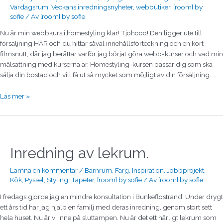
Vardagsrum
,
Veckans inredningsnyheter
,
webbutiker
,
[room] by
sofie
/ Av
[room] by sofie
Nu är min webbkurs i homestyling klar! Tjohooo! Den ligger ute till
försäljning HÄR och du hittar såväl innehållsförteckning och en kort
filmsnutt, där jag berättar varför jag börjat göra webb-kurser och vad min
målsättning med kurserna är. Homestyling-kursen passar dig som ska
sälja din bostad och vill få ut så mycket som möjligt av din försäljning. …
Läs mer »
Inredning
av
lekrum.
Inredning av lekrum.
Lämna en kommentar
/
Barnrum
,
Färg
,
Inspiration
,
Jobbprojekt
,
Kök
,
Pyssel
,
Styling
,
Tapeter
,
[room] by sofie
/ Av
[room] by sofie
I fredags gjorde jag en mindre konsultation i Bunkeflostrand. Under drygt
ett års tid har jag hjälp en familj med deras inredning, genom stort sett
hela huset. Nu är vi inne på sluttampen. Nu är det ett härligt lekrum som