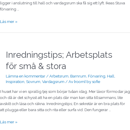
ligger i anslutning till hall och vardagsrum ska få sig ett lyft. Ikeas Stuva
förvaring …
Läs mer »
Inredningstips;
Arbetsplats
för
Inredningstips; Arbetsplats
små
&
för små & stora
stora
Lämna en kommentar
/
Arbetsrum
,
Barnrum
,
Förvaring
,
Hall
,
Inspiration
,
Sovrum
,
Vardagsrum
/ Av
[room] by sofie
I huset har vi en sprallig tjej som börjar tvåan idag. Mer läxor förmodar jag
och då är det schysst att ha en plats där man kan sitta tillsammans, lite
avskilt och läsa och räkna. Inredningstips; En sekretär är en bra plats för
att plugga eller bara sitta och rita eller surfa vid. Den fungerar …
Läs mer »