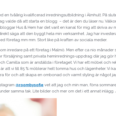
med en tvåårig kvalificerad inredningsutbildning i Älmhult. På 
ål. Jag valde då att starta en blogg – det är den du läser nu. Vä
ngsbloggar Hus & Hem har det varit en kanal för mig att skriva 
rekt säga att den byggt hela min verksamhet. Jag har investera
ed företag mm mm. Stort like på kraften av sociala medier.
obb som inredare på ett företag i Malmö. Men efter ca nio månade
 försäljning samt privata heminrednings-uppdrag där jag gör he
Camilla som är anställda i företaget. Vi har ett möbel och rek
et är att vi till 85 % möblerar helt tomma hus och lägenheter. V
tra för och att skapa en ombonad och varmt styling är något jag 
instagram
@roombysofie
vet att jag och min man, förra sommaren
nder samma tak. Lite bilder och mer om det i ett annat inlägg. 