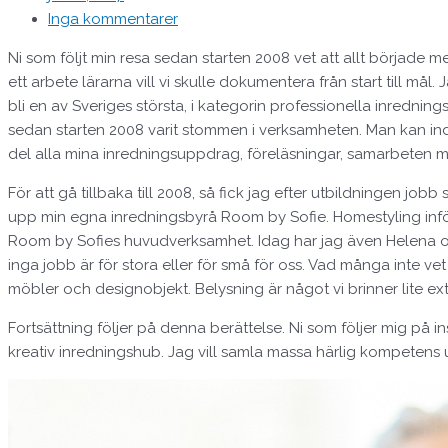
Inga kommentarer
Ni som följt min resa sedan starten 2008 vet att allt började 
ett arbete lärarna vill vi skulle dokumentera från start till m
bli en av Sveriges största, i kategorin professionella inredni
sedan starten 2008 varit stommen i verksamheten. Man kan indi
del alla mina inredningsuppdrag, föreläsningar, samarbeten m
För att gå tillbaka till 2008, så fick jag efter utbildningen j
upp min egna inredningsbyrå Room by Sofie. Homestyling inför
Room by Sofies huvudverksamhet. Idag har jag även Helena och 
inga jobb är för stora eller för små för oss. Vad många inte v
möbler och designobjekt. Belysning är något vi brinner lite ex
Fortsättning följer på denna berättelse. Ni som följer mig på 
kreativ inredningshub. Jag vill samla massa härlig kompetens u