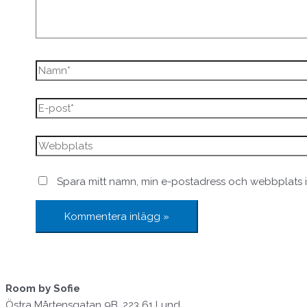
Spara mitt namn, min e-postadress och webbplats i
Room by Sofie
Östra Mårtensgatan 9B, 223 61 Lund