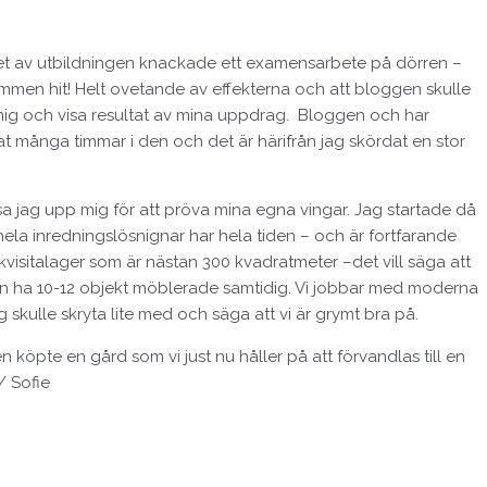
slutet av utbildningen knackade ett examensarbete på dörren –
lkommen hit! Helt ovetande av effekterna och att bloggen skulle
av mig och visa resultat av mina uppdrag. Bloggen och har
t många timmar i den och det är härifrån jag skördat en stor
r sa jag upp mig för att pröva mina egna vingar. Jag startade då
la inredningslösnignar har hela tiden – och är fortfarande
visitalager som är nästan 300 kvadratmeter –det vill säga att
i kan ha 10-12 objekt möblerade samtidig. Vi jobbar med moderna
skulle skryta lite med och säga att vi är grymt bra på.
 köpte en gård som vi just nu håller på att förvandlas till en
/ Sofie