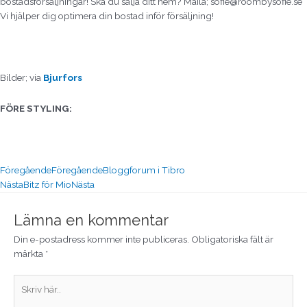
bostadsförsäljningar! Ska du sälja ditt hem? Maila; sofie@roombysofie.se
Vi hjälper dig optimera din bostad inför försäljning!
Bilder; via
Bjurfors
FÖRE STYLING:
Föregående
Föregående
Bloggforum i Tibro
Nästa
Bitz för Mio
Nästa
Lämna en kommentar
Din e-postadress kommer inte publiceras.
Obligatoriska fält är
märkta
*
Skriv
här..