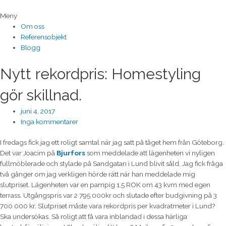
Hoppa
till
Meny
innehåll
Om oss
Referensobjekt
Blogg
Nytt rekordpris: Homestyling
gör skillnad.
juni 4, 2017
Inga kommentarer
I fredags fick jag ett roligt samtal när jag satt på tåget hem från Göteborg.
Det var Joacim på
Bjurfors
som meddelade att lägenheten vi nyligen
fullmöblerade och stylade på Sandgatan i Lund blivit såld. Jag fick fråga
två gånger om jag verkligen hörde rätt när han meddelade mig
slutpriset. Lägenheten var en pampig 1,5 ROK om 43 kvm med egen
terrass. Utgångspris var 2 795 000kr och slutade efter budgivning på 3
700 000 kr. Slutpriset måste vara rekordpris per kvadratmeter i Lund?
Ska undersökas. Så roligt att få vara inblandad i dessa härliga