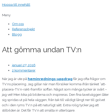
Hoppa till innehåll
Meny
Om oss
Referensobjekt
Blogg
Att gömma undan TV:n
januari 27, 2016
2 kommentarer
När jag är ute på
heminrednings-uppdrag
får jag ofta frågor om
TV:ns placering. Jag gillar när man försöker komma ifrån tänket ”att-
placera-TV:n-rakt-framför soffan. Något som många tycker är svårt –
jag vet! Men kika på bilderna och inspireras. Den fina tavelväggen låter
sig spridas ut på hela väggen, från tak till väldigt långt ner till golvet
och i den ryms TV:n på ett naturligt sätt. Extra rolig tycker jag att
stilbilden är. Det får TV:n att smälta in ytterligare.