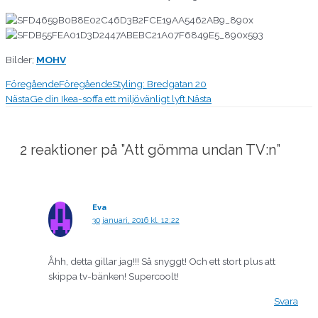
Bilder;
MOHV
Föregående
Föregående
Styling: Bredgatan 20
Nästa
Ge din Ikea-soffa ett miljövänligt lyft.
Nästa
2 reaktioner på ”Att gömma undan TV:n”
Eva
30 januari, 2016 kl. 12:22
Åhh, detta gillar jag!!! Så snyggt! Och ett stort plus att
skippa tv-bänken! Supercoolt!
Svara