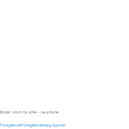
Bilder: room by sofie – via iphone.
Föregående
Föregående
Idag öppnar…