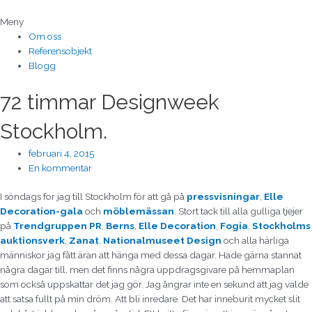
Hoppa
till
Meny
innehåll
Om oss
Referensobjekt
Blogg
72 timmar Designweek
Stockholm.
februari 4, 2015
En kommentar
I söndags for jag till Stockholm för att gå på
pressvisningar
,
Elle
Decoration-gala
och
möblemässan
. Stort tack till alla gulliga tjejer
på
Trendgruppen PR
,
Berns
,
Elle Decoration
,
Fogia
,
Stockholms
auktionsverk
,
Zanat
,
Nationalmuseet Design
och alla härliga
människor jag fått äran att hänga med dessa dagar. Hade gärna stannat
några dagar till, men det finns några uppdragsgivare på hemmaplan
som också uppskattar det jag gör. Jag ångrar inte en sekund att jag valde
att satsa fullt på min dröm. Att bli inredare. Det har inneburit mycket slit