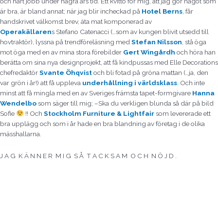
och hårt jobb under några års tid. Ett kvitto för mig, att jag gör något som
är bra, är bland annat; när jag blir incheckad på
Hotel Berns
, får
handskrivet välkomst brev, äta mat komponerad av
Operakällaren
s Stefano Catenacci (…som av kungen blivit utsedd till
hovtraktör), lyssna på trendföreläsning med
Stefan Nilsson
, stå öga
mot öga med en av mina stora förebilder
Gert Wingårdh
och höra han
berätta om sina nya designprojekt, att få kindpussas med Elle Decorations
chefredaktör
Svante Öhqvist
och bli fotad på gröna mattan (…ja, den
var grön i år!) att få uppleva
underhållning i världsklass
. Och inte
minst att få mingla med en av Sveriges främsta tapet-formgivare
Hanna
Wendelbo
som säger till mig; –Ska du verkligen blunda så där på bild
Sofie
!! Och
Stockholm Furniture & Lightfair
som levererade ett
bra upplägg och som i år hade en bra blandning av företag i de olika
mässhallarna.
J A G K Ä N N E R M I G S Å T A C K S A M O C H N Ö J D .