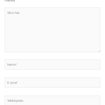
märkta
*
Skriv
här..
Namn*
E-
post*
Webbplats