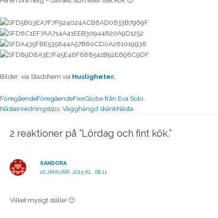
Bilder: via Stadshem via
Husligheter.
Föregående
Föregående
FireGlobe från Eva Solo.
Nästa
Inredningstips: Vägghängd skänk
Nästa
2 reaktioner på ”Lördag och fint kök.”
SANDORA
10 JANUARI, 2015 KL. 08:11
Vilket mysigt ställe! 🙂