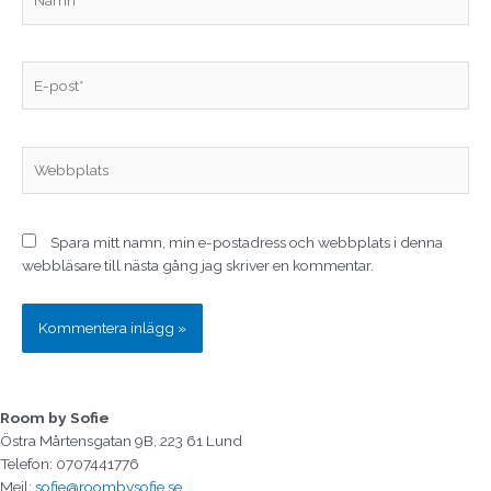
E-
post*
Webbplats
Spara mitt namn, min e-postadress och webbplats i denna
webbläsare till nästa gång jag skriver en kommentar.
Room by Sofie
Östra Mårtensgatan 9B, 223 61 Lund
Telefon: 0707441776
Mejl:
sofie@roombysofie.se