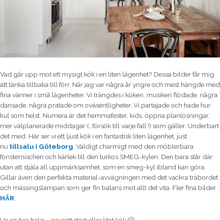
Vad går upp mot ett mysigt kök i en liten lägenhet? Dessa bilder får mig
att tänka tillbaka till förr. När jag var några år yngre och mest hängde med
fina vänner i små lägenheter. Vi trängdes i köken, musiken flödade, några
dansade, några pratade om oväsentligheter. Vi partajade och hade hur
kul som helst. Numera är det hemmafester, kids, öppna planlösningar,
mer välplanerade middagar (…försök till varje fall !) som gäller. Underbart
det med. Här ser vi ett ljust kök i en fantastisk liten lägenhet, just
nu
tillsalu i Göteborg
. Väldigt charmigt med den möblerbara
fönsternischen och kärlek till den turkos SMEG-kylen. Den bara står där
utan att stjäla all uppmärksamhet, som en smeg-kyl ibland kan göra.
Gillar även den perfekta material-avvägningen med det vackra träbordet
och mässingslampan som ger fin balans mot allt det vita. Fler fina bilder
HÄR
.
Ha en bra helg – oavsett stort eller litet kök 🙂