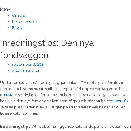
Hoppa
till
Meny
innehåll
Om oss
Referensobjekt
Blogg
Inredningstips: Den nya
fondväggen
september 8, 2014
2 kommentarer
Under semestern målade jag väggen bakom TV:n blå-grön. Vi älskar
den och det känns nu som ett litet krypin i vårt öppna vardagsrum. Kikar
ni
HÄR
så valde jag att fortsätta runt hörnet, in på nästa vägg liksom. Det
har blivit den nya fonväggen kan man säga. Och efter att ha sett
Jotun
´s
senaste pressbilder, blev jag sugen på att fortsätta måla nästa vägg i en
ljusare kulör som här.
Inredningstips:
Att jobba i närliggande kulörer skapar ett intressant och