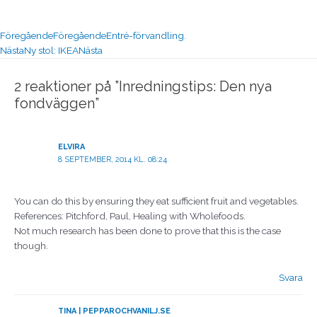
Föregående
Föregående
Entré-förvandling.
Nästa
Ny stol: IKEA
Nästa
2 reaktioner på ”Inredningstips: Den nya
fondväggen”
ELVIRA
8 SEPTEMBER, 2014 KL. 08:24
You can do this by ensuring they eat sufficient fruit and vegetables.
References: Pitchford, Paul, Healing with Wholefoods.
Not much research has been done to prove that this is the case
though.
Svara
TINA | PEPPAROCHVANILJ.SE