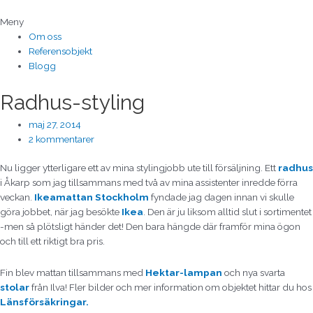
Hoppa
till
Meny
innehåll
Om oss
Referensobjekt
Blogg
Radhus-styling
maj 27, 2014
2 kommentarer
Nu ligger ytterligare ett av mina stylingjobb ute till försäljning. Ett
radhus
i Åkarp som jag tillsammans med två av mina assistenter inredde förra
veckan.
Ikeamattan Stockholm
fyndade jag dagen innan vi skulle
göra jobbet, när jag besökte
Ikea
. Den är ju liksom alltid slut i sortimentet
-men så plötsligt händer det! Den bara hängde där framför mina ögon
och till ett riktigt bra pris.
Fin blev mattan tillsammans med
Hektar-lampan
och nya svarta
stolar
från Ilva! Fler bilder och mer information om objektet hittar du hos
Länsförsäkringar.