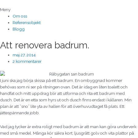
Hoppa
till
Meny
innehåll
Om oss
Referensobjekt
Blogg
Att renovera badrum.
maj 27, 2014
2 kommentarer
I juni ska jag börja skissa på ett badrum. En ombyggnad kommer
behövas som ni ser på ritningen ovan. Det är idag en liten toalett och
handfat och mitt uppdrag blir att utforma och rita ett badrum med
dusch. Det är en etta som hyrs ut och dusch finns endast i källaren. Min
plan är att ”sno” lite yta av hallen för att överhuvudtaget få plats. Ett
jättespännande jobb.
Vad jag tycker är extra roligt med badrum är att man kan göra underverk
med små medel. Många kör säkra kort; ljusgrått golv och vita plattor på