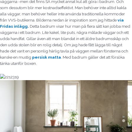
väggarna -men det finns SÅ mycket annat kul att göra i badrum. Och
som dessutom blir mer kostnadseffektivt. Man behöver inte alltid kakla
alla väggar, man behöver heller inte använda traditionella kommoder
från VVS-butikerna. Bilderna nedan är inspiration som jag hittade
via
Fridas inlägg
.
Detta badrum visar hur man på flera sätt kan jobba med
väggarna i ett badrum. Lite kakel, lite puts, några målade väggar och ett
udda handfat. Gillar även att man blandat in ett äldre badrumsskåp och
den udda stolen blir en rolig detalj. Om jag hade fått lägga till något
hade det varit en personlig härlig tavla på väggen mellan fönsterna och
kanske en mustig
persisk matta
. Med badrum gäller det att försöka
tänka utanför boxen.