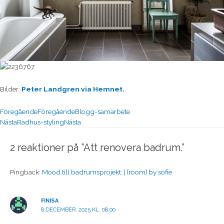
Bilder:
Peter Landgren via Hemnet.
Föregående
Föregående
Blogg-samarbete
Nästa
Radhus-styling
Nästa
2 reaktioner på ”Att renovera badrum.”
Pingback:
Mood till badrumsprojekt. | [room] by sofie
FINISA
8 DECEMBER, 2025 KL. 08:00