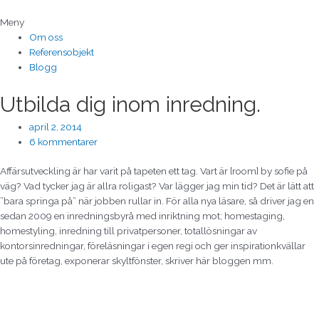
Hoppa
till
Meny
innehåll
Om oss
Referensobjekt
Blogg
Utbilda dig inom inredning.
april 2, 2014
6 kommentarer
Affärsutveckling är har varit på tapeten ett tag. Vart är [room] by sofie på
väg? Vad tycker jag är allra roligast? Var lägger jag min tid? Det är lätt att
”bara springa på” när jobben rullar in. För alla nya läsare, så driver jag en
sedan 2009 en inredningsbyrå med inriktning mot; homestaging,
homestyling, inredning till privatpersoner, totallösningar av
kontorsinredningar, föreläsningar i egen regi och ger inspirationkvällar
ute på företag, exponerar skyltfönster, skriver här bloggen mm.