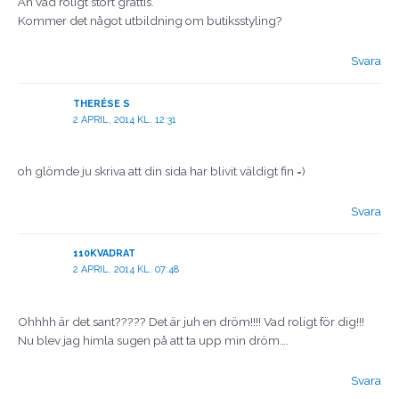
Åh vad roligt stort grattis.
Kommer det något utbildning om butiksstyling?
Svara
THERÉSE S
2 APRIL, 2014 KL. 12:31
oh glömde ju skriva att din sida har blivit väldigt fin =)
Svara
110KVADRAT
2 APRIL, 2014 KL. 07:48
Ohhhh är det sant????? Det är juh en dröm!!!! Vad roligt för dig!!!
Nu blev jag himla sugen på att ta upp min dröm….
Svara