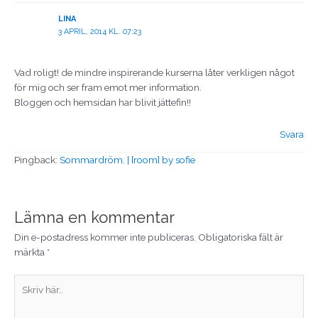
LINA
3 APRIL, 2014 KL. 07:23
Vad roligt! de mindre inspirerande kurserna låter verkligen något
för mig och ser fram emot mer information.
Bloggen och hemsidan har blivit jättefin!!
Svara
Pingback:
Sommardröm. | [room] by sofie
Lämna en kommentar
Din e-postadress kommer inte publiceras.
Obligatoriska fält är
märkta
*
Skriv
här..