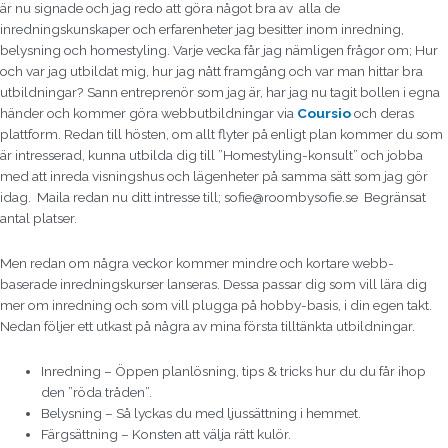
är nu signade och jag redo att göra något bra av alla de
inredningskunskaper och erfarenheter jag besitter inom inredning,
belysning och homestyling. Varje vecka får jag nämligen frågor om; Hur
och var jag utbildat mig, hur jag nått framgång och var man hittar bra
utbildningar? Sann entreprenör som jag är, har jag nu tagit bollen i egna
händer och kommer göra webbutbildningar via
Coursio
och deras
plattform. Redan till hösten, om allt flyter på enligt plan kommer du som
är intresserad, kunna utbilda dig till ”Homestyling-konsult” och jobba
med att inreda visningshus och lägenheter på samma sätt som jag gör
idag. Maila redan nu ditt intresse till; sofie@roombysofie.se Begränsat
antal platser.
Men redan om några veckor kommer mindre och kortare webb-
baserade inredningskurser lanseras. Dessa passar dig som vill lära dig
mer om inredning och som vill plugga på hobby-basis, i din egen takt.
Nedan följer ett utkast på några av mina första tilltänkta utbildningar.
Inredning – Öppen planlösning, tips & tricks hur du du får ihop
den ”röda tråden”.
Belysning – Så lyckas du med ljussättning i hemmet.
Färgsättning – Konsten att välja rätt kulör.