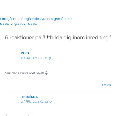
Föregående
Föregående
Dyra designmöbler?
Nästa
Högsäsong.
Nästa
6 reaktioner på ”Utbilda dig inom inredning.”
ELVIS
2 APRIL, 2014 KL. 11:51
Världens bästa idé! heja!! 😀
Svara
THERÉSE S
2 APRIL, 2014 KL. 12:30