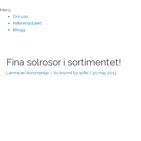
Hoppa
till
Meny
innehåll
Om oss
Referensobjekt
Blogg
Inläggsnavigering
Fina solrosor i sortimentet!
Lämna en kommentar
/ Av
[room] by sofie
/
30 maj, 2013