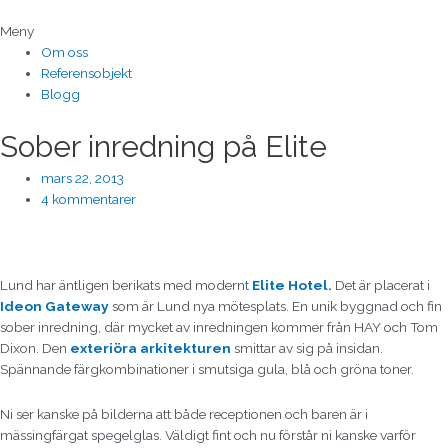
Hoppa
till
Meny
innehåll
Om oss
Referensobjekt
Blogg
Sober inredning på Elite
mars 22, 2013
4 kommentarer
Lund har äntligen berikats med modernt
Elite Hotel.
Det är placerat i
Ideon Gateway
som är Lund nya mötesplats. En unik byggnad och fin
sober inredning, där mycket av inredningen kommer från HAY och Tom
Dixon. Den
exteriöra arkitekturen
smittar av sig på insidan.
Spännande färgkombinationer i smutsiga gula, blå och gröna toner.
Ni ser kanske på bilderna att både receptionen och baren är i
mässingfärgat spegelglas. Väldigt fint och nu förstår ni kanske varför