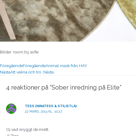
Bilder: room by sofie
Föregående
Föregående
Animal mask från HAY
Nästa
Att vakna och tro…
Nästa
4 reaktioner på ”Sober inredning på Elite”
TESS [NINATESS & STILISTLA]
22 MARS, 2013 KL. 10:27
Oj vad snyggt de inrett.
// Tess.