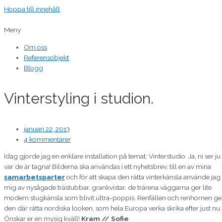
Hoppa till innehåll
Meny
Om oss
Referensobjekt
Blogg
Vinterstyling i studion.
januari 22, 2013
4 kommentarer
Idag gjorde jag en enklare installation på temat; Vinterstudio. Ja, ni ser ju
var de är tagna! Bilderna ska användas i ett nyhetsbrev, till en av mina
samarbetsparter
och för att skapa den rätta vinterkänsla använde jag
mig av nysågade trästubbar, grankvistar, de trärena väggarna ger lite
modern stugkänsla som blivit ultra-poppis. Renfällen och renhornen ge
den där rätta nordiska looken, som hela Europa verka skrika efter just nu.
Önskar er en mysig kväll!
Kram // Sofie