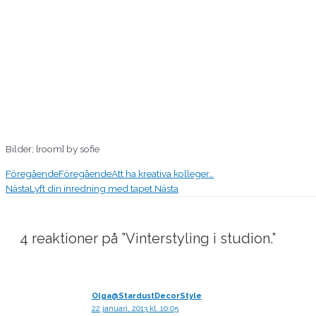
Bilder; [room] by sofie
Föregående
Föregående
Att ha kreativa kolleger…
Nästa
Lyft din inredning med tapet.
Nästa
4 reaktioner på ”Vinterstyling i studion.”
Olga@StardustDecorStyle
22 januari, 2013 kl. 10:05