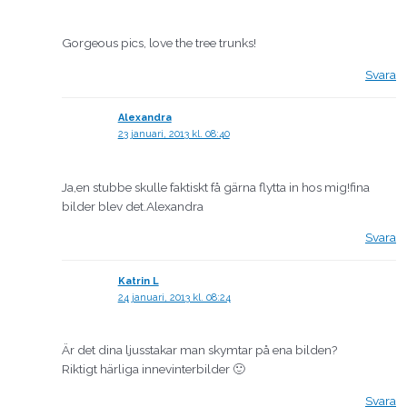
Gorgeous pics, love the tree trunks!
Svara
Alexandra
23 januari, 2013 kl. 08:40
Ja,en stubbe skulle faktiskt få gärna flytta in hos mig!fina
bilder blev det.Alexandra
Svara
Katrin L
24 januari, 2013 kl. 08:24
Är det dina ljusstakar man skymtar på ena bilden?
Riktigt härliga innevinterbilder 🙂
Svara