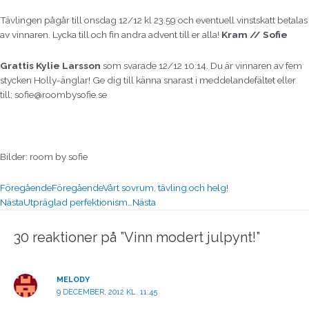
Tävlingen pågår till onsdag 12/12 kl 23.59 och eventuell vinstskatt betalas
av vinnaren. Lycka till och fin andra advent till er alla!
Kram // Sofie
Grattis Kylie Larsson
som svarade 12/12 10:14. Du är vinnaren av fem
stycken Holly-änglar! Ge dig till känna snarast i meddelandefältet eller
till; sofie@roombysofie.se
Bilder: room by sofie
Föregående
Föregående
Vårt sovrum, tävling och helg!
Nästa
Utpräglad perfektionism…
Nästa
30 reaktioner på ”Vinn modert julpynt!”
MELODY
9 DECEMBER, 2012 KL. 11:45