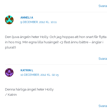
Svara
ANNELI A
9 DECEMBER, 2012 KL. 10:11
Den ljuva ängeln heter Holly. Och jag hoppas att hon snart får flytta
in hos mig. Min egna lilla husängel! <3 (fast ännu bättre – änglar i
plural!)
Svara
KATRIN L
10 DECEMBER, 2012 KL. 02:15
Denna härliga ängel heter Holly
/ Katrin
Svara