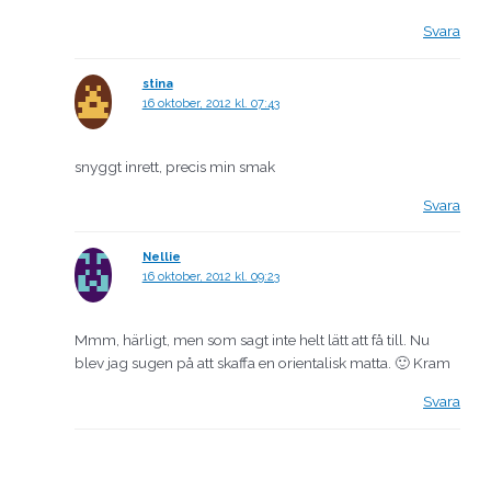
Svara
stina
16 oktober, 2012 kl. 07:43
snyggt inrett, precis min smak
Svara
Nellie
16 oktober, 2012 kl. 09:23
Mmm, härligt, men som sagt inte helt lätt att få till. Nu
blev jag sugen på att skaffa en orientalisk matta. 🙂 Kram
Svara