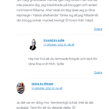
inte placera dig…jag bläddrade på bloggen och sedan
runt bland flikarna. Aha! Varje lördag läser jag ju dina
repotage i Ystads allehanda! Tänka sig att jag hittade till
din blogg också, mycket trevligt 🙂 Kram från Ystad
Svara
[room] by sofie
17 oktober, 2012 kl. 08:48
Hej Ina! Kul att du lämnade fotspår och tack för
dina fina ord! Mvh, Sofie
Svara
living by Miriam
15 oktober, 2012 kl. 04:46
Ja det var en stilig mix, hemtrevligt också. Inte så där
avskalat. Tack för att du delade detta. 🙂