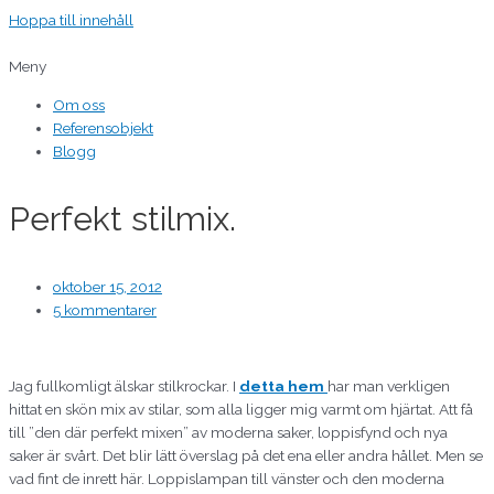
Hoppa till innehåll
Meny
Om oss
Referensobjekt
Blogg
Perfekt stilmix.
oktober 15, 2012
5 kommentarer
Jag fullkomligt älskar stilkrockar. I
detta hem
har man verkligen
hittat en skön mix av stilar, som alla ligger mig varmt om hjärtat. Att få
till ”den där perfekt mixen” av moderna saker, loppisfynd och nya
saker är svårt. Det blir lätt överslag på det ena eller andra hållet. Men se
vad fint de inrett här. Loppislampan till vänster och den moderna