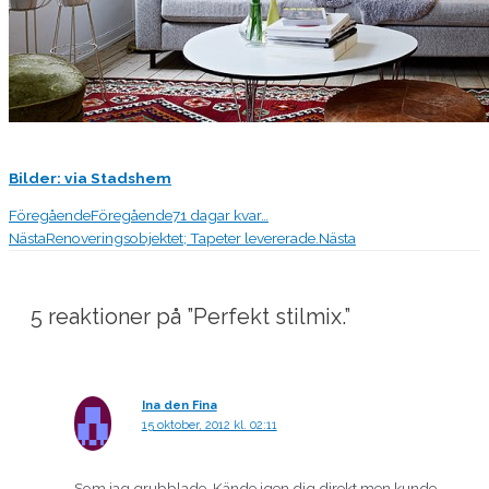
Bilder: via Stadshem
Föregående
Föregående
71 dagar kvar…
Nästa
Renoveringsobjektet; Tapeter levererade.
Nästa
5 reaktioner på ”Perfekt stilmix.”
Ina den Fina
15 oktober, 2012 kl. 02:11
Som jag grubblade. Kände igen dig direkt men kunde