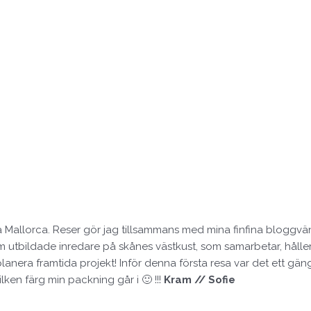
 Mallorca. Reser gör jag tillsammans med mina finfina bloggvä
 fem utbildade inredare på skånes västkust, som samarbetar, håll
planera framtida projekt! Inför denna första resa var det ett gä
vilken färg min packning går i 🙂 !!!
Kram // Sofie