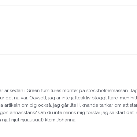
ar år sedan i Green furnitures monter på stockholmsmässan. Jag 
ur det nu var. Oavsett, jag är inte jätteaktiv bloggtittare, men 
a artikeln om dig också, jag går lite i liknande tankar om att st
gon annanstans? Om du inte minns mig förstår jag så klart det, m
ch njut njut njuuuuuut) klem Johanna