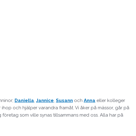
nninor;
Daniella
,
Jannice
,
Susann
och
Anna
eller kolleger
er ihop och hjälper varandra framåt. Vi åker på mässor, går på
ng företag som ville synas tillsammans med oss. Alla har på