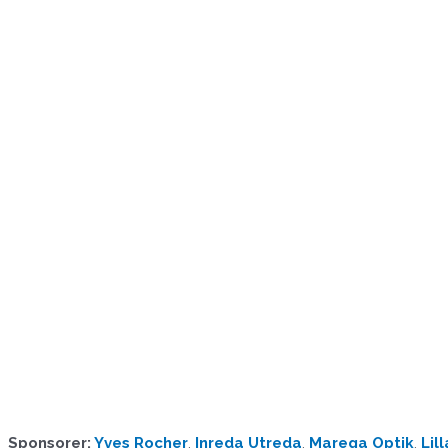
Sponsorer
;
Yves Rocher
,
Inreda Utreda
,
Marega Optik
,
Lill