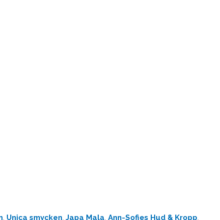
n
,
Unica smycken
,
Japa Mala
,
Ann-Sofies Hud & Kropp
,