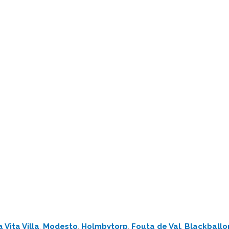
a Vita Villa
,
Modesto
,
Holmbytorp
,
Fouta de Val
,
Blackballo