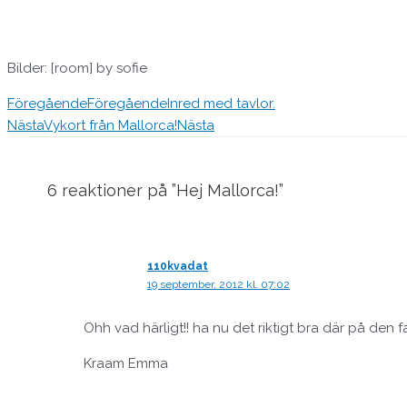
Bilder: [room] by sofie
Föregående
Föregående
Inred med tavlor.
Nästa
Vykort från Mallorca!
Nästa
6 reaktioner på ”Hej Mallorca!”
110kvadat
19 september, 2012 kl. 07:02
Ohh vad härligt!! ha nu det riktigt bra där på den f
Kraam Emma