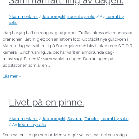
Sammanfattning av dagen.
2 kommentarer
/
Jobbprojekt
,
[room] by sofie
/ Av
[room] by
sofie
Idag har jag haft en rolig dag på jobbet. Träffat intressanta människor i
branschen, lärt mig ett och annat om foto, upptäckt nya guldkorn i
Malmö. Jag har stått mitt på Södergatan och blivit fotad med S T O R
kamera i lunchrusning. Ja, det har varit en annorlunda dag-
minst sagt. Bilden får sammanfatta dagen. Den är tagen på
Sopstationen som är en …
Läs mer »
Livet på en pinne.
2 kommentarer
/
Jobbprojekt
,
Sovrum
,
Tapeter
,
[room] by sofie
/ Av
[room] by sofie
Sena nätter -tidiga mornar. Men vad gör väl det, när det ena roliga