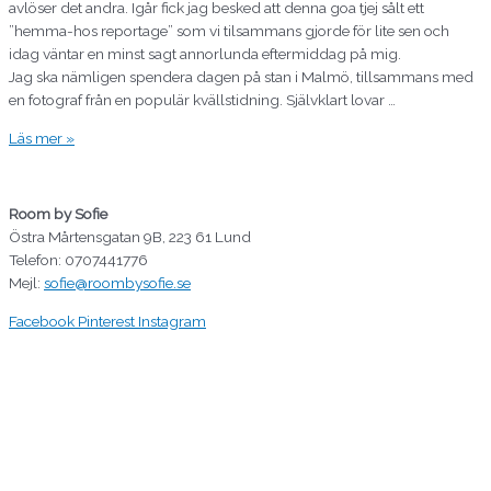
avlöser det andra. Igår fick jag besked att denna goa tjej sålt ett
”hemma-hos reportage” som vi tilsammans gjorde för lite sen och
idag väntar en minst sagt annorlunda eftermiddag på mig.
Jag ska nämligen spendera dagen på stan i Malmö, tillsammans med
en fotograf från en populär kvällstidning. Självklart lovar …
Läs mer »
Room by Sofie
Östra Mårtensgatan 9B, 223 61 Lund
Telefon: 0707441776
Mejl:
sofie@roombysofie.se
Facebook
Pinterest
Instagram