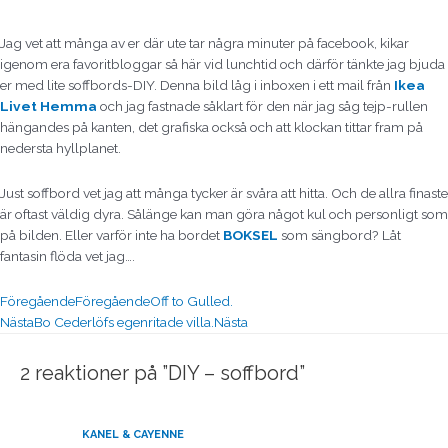
Jag vet att många av er där ute tar några minuter på facebook, kikar
igenom era favoritbloggar så här vid lunchtid och därför tänkte jag bjuda
er med lite soffbords-DIY. Denna bild låg i inboxen i ett mail från
Ikea
Livet Hemma
och jag fastnade såklart för den när jag såg tejp-rullen
hängandes på kanten, det grafiska också och att klockan tittar fram på
nedersta hyllplanet.
Just soffbord vet jag att många tycker är svåra att hitta. Och de allra finaste
är oftast väldig dyra. Sålänge kan man göra något kul och personligt som
på bilden. Eller varför inte ha bordet
BOKSEL
som sängbord? Låt
fantasin flöda vet jag….
Föregående
Föregående
Off to Gulled.
Nästa
Bo Cederlöfs egenritade villa.
Nästa
2 reaktioner på ”DIY – soffbord”
KANEL & CAYENNE