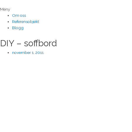
Hoppa
till
Meny
innehåll
Om oss
Referensobjekt
Blogg
DIY – soffbord
november 1, 2011