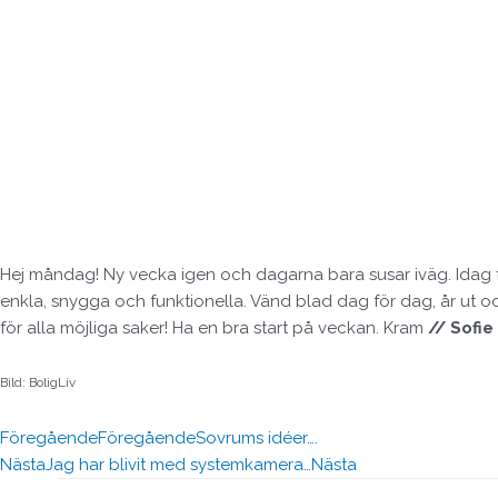
Hej måndag! Ny vecka igen och dagarna bara susar iväg. Idag får 
enkla, snygga och funktionella. Vänd blad dag för dag, år ut oc
för alla möjliga saker! Ha en bra start på veckan. Kram
// Sofie
Bild: BoligLiv
Föregående
Föregående
Sovrums idéer….
Nästa
Jag har blivit med systemkamera…
Nästa