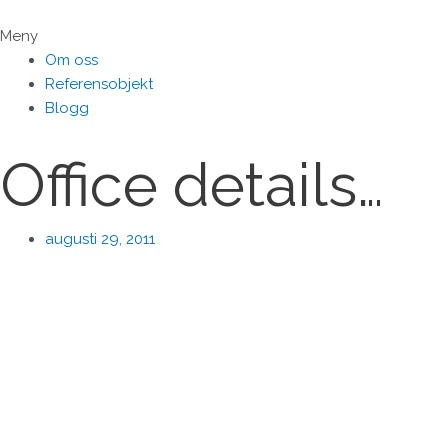
Hoppa
till
Meny
innehåll
Om oss
Referensobjekt
Blogg
Office details…
augusti 29, 2011