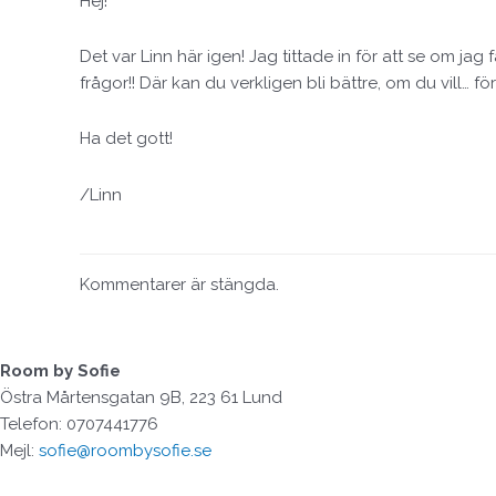
Hej!
Det var Linn här igen! Jag tittade in för att se om jag få
frågor!! Där kan du verkligen bli bättre, om du vill… för
Ha det gott!
/Linn
Kommentarer är stängda.
Room by Sofie
Östra Mårtensgatan 9B, 223 61 Lund
Telefon: 0707441776
Mejl:
sofie@roombysofie.se