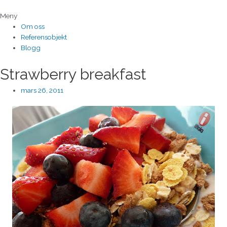
Hoppa
till
Meny
innehåll
Om oss
Referensobjekt
Blogg
Strawberry breakfast
mars 26, 2011