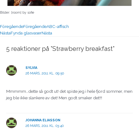
Bilder: [room] by sofie
Föregående
Föregående
ABC-affisch
Nästa
Fynda glasvaser
Nästa
5 reaktioner på ”Strawberry breakfast”
SYLVIA
26 MARS, 2011 KL. 09:50
Mmmmm…dette så godt ut! det spiste jeg i hele fjord sommer, men
jeg ble ikke slankere av det! Men godt smaker det!!!
JOHANNA ELIASSON
26 MARS, 2011 KL. 03:40