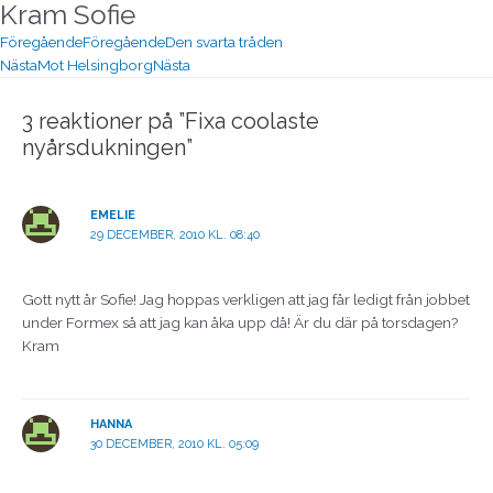
Kram Sofie
Föregående
Föregående
Den svarta tråden
Nästa
Mot Helsingborg
Nästa
3 reaktioner på ”Fixa coolaste
nyårsdukningen”
EMELIE
29 DECEMBER, 2010 KL. 08:40
Gott nytt år Sofie! Jag hoppas verkligen att jag får ledigt från jobbet
under Formex så att jag kan åka upp då! Är du där på torsdagen?
Kram
HANNA
30 DECEMBER, 2010 KL. 05:09