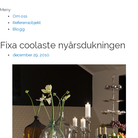
Hoppa
till
Meny
innehåll
Om oss
Referensobjekt
Blogg
Fixa coolaste nyårsdukningen
december 29, 2010