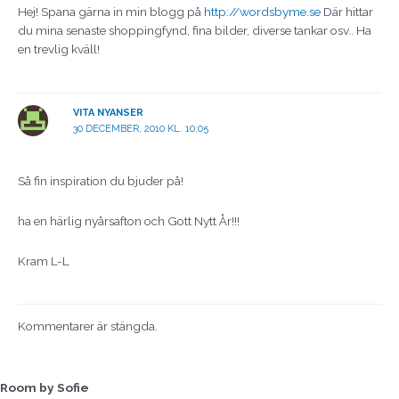
Hej! Spana gärna in min blogg på
http://wordsbyme.se
Där hittar
du mina senaste shoppingfynd, fina bilder, diverse tankar osv.. Ha
en trevlig kväll!
VITA NYANSER
30 DECEMBER, 2010 KL. 10:05
Så fin inspiration du bjuder på!
ha en härlig nyårsafton och Gott Nytt År!!!
Kram L-L
Kommentarer är stängda.
Room by Sofie