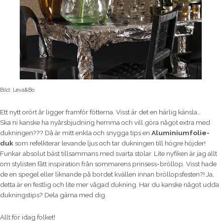
Bild: Leva&Bo
Ett nytt orört år ligger framför fötterna. Visst är det en härlig känsla…
Ska ni kanske ha nyårsbjudning hemma och vill göra något extra med
dukningen??? Då är mitt enkla och snygga tips en
Aluminiumfolie-
duk
som refelkterar levande ljus och tar dukningen till högre höjder!
Funkar absolut bäst tillsammans med svarta stolar. Lite nyfiken är jag allt
om stylisten fått inspiration från sommarens prinsess-bröllop. Visst hade
de en spegel eller liknande på bordet kvällen innan bröllopsfesten?! Ja,
detta är en festlig och lite mer vågad dukning. Har du kanske något udda
dukningstips? Dela gärna med dig.
Allt för idag folket!