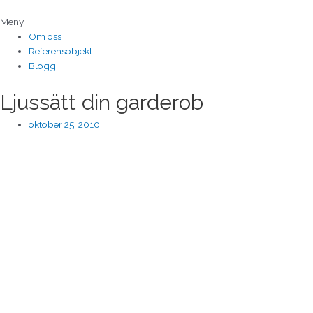
Hoppa
till
Meny
innehåll
Om oss
Referensobjekt
Blogg
Ljussätt din garderob
oktober 25, 2010