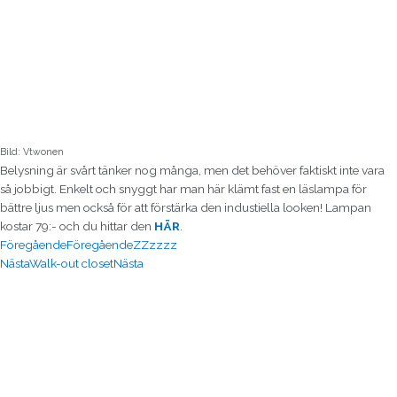
Bild: Vtwonen
Belysning är svårt tänker nog många, men det behöver faktiskt inte vara
så jobbigt. Enkelt och snyggt har man här klämt fast en läslampa för
bättre ljus men också för att förstärka den industiella looken! Lampan
kostar 79:- och du hittar den
HÄR
.
Föregående
Föregående
ZZzzzz
Nästa
Walk-out closet
Nästa