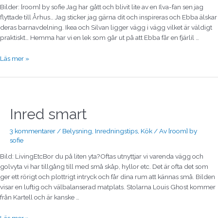
Bilder: [room] by sofie Jag har gått och blivit lite av en Ilva-fan sen jag
flyttade till Århus… Jag sticker jag gärna dit och inspireras och Ebba älskar
deras barnavdelning. Ikea och Silvan ligger vägg i vägg vilket är väldigt
praktiskt… Hemma har vi en lek som går ut på att Ebba får en fjärlil …
Läs mer »
Inred
smart
Inred smart
3 kommentarer
/
Belysning
,
Inredningstips
,
Kök
/ Av
[room] by
sofie
Bild: LivingEtcBor du på liten yta?Oftas utnyttjar vi varenda vägg och
golvyta vi har tillgång till med små skåp, hyllor etc. Det är ofta det som
ger ett rörigt och plottrigt intryck och får dina rum att kännas små. Bilden
visar en luftig och välbalanserad matplats. Stolarna Louis Ghost kommer
från Kartell och är kanske …