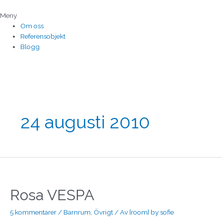
Hoppa
till
Meny
innehåll
Om oss
Referensobjekt
Blogg
24 augusti 2010
Rosa
VESPA
Rosa VESPA
5 kommentarer
/
Barnrum
,
Övrigt
/ Av
[room] by sofie