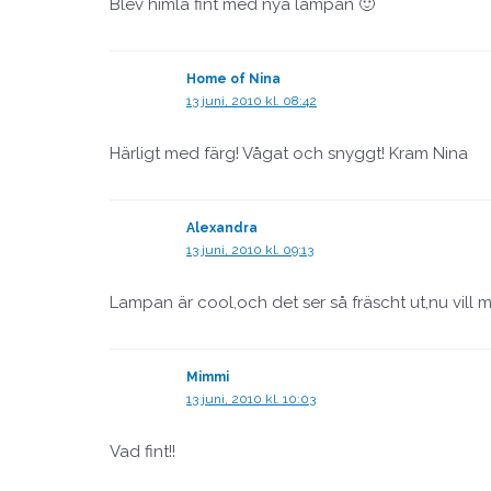
Blev himla fint med nya lampan 🙂
Home of Nina
13 juni, 2010 kl. 08:42
Härligt med färg! Vågat och snyggt! Kram Nina
Alexandra
13 juni, 2010 kl. 09:13
Lampan är cool,och det ser så fräscht ut,nu vill 
Mimmi
13 juni, 2010 kl. 10:03
Vad fint!!