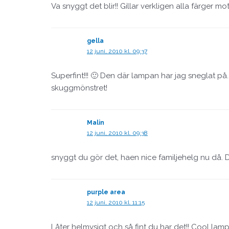
Va snyggt det blir!! Gillar verkligen alla färger mo
gella
12 juni, 2010 kl. 09:37
Superfint!!! 🙂 Den där lampan har jag sneglat p
skuggmönstret!
Malin
12 juni, 2010 kl. 09:38
snyggt du gör det, haen nice familjehelg nu då. D
purple area
12 juni, 2010 kl. 11:15
Låter helmysigt och så fint du har det!! Cool lamp