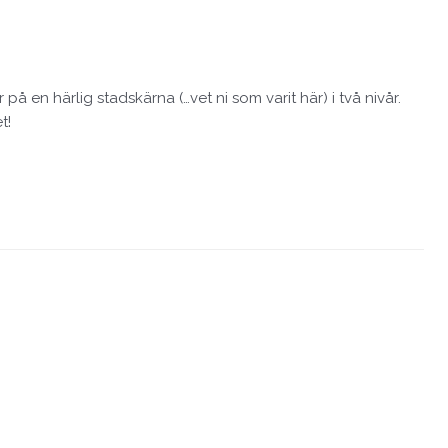
på en härlig stadskärna (…vet ni som varit här) i två nivår.
t!