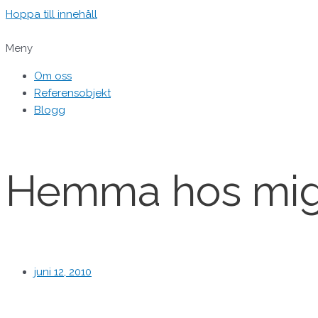
Hoppa till innehåll
Meny
Om oss
Referensobjekt
Blogg
Hemma hos mi
juni 12, 2010