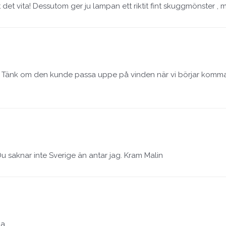
t det vita! Dessutom ger ju lampan ett riktit fint skuggmönster , m
å. Tänk om den kunde passa uppe på vinden när vi börjar komma 
u saknar inte Sverige än antar jag. Kram Malin
a.