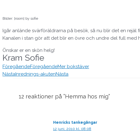
Bilder: [room] by sofie
Igår anlände svärföräldrarna på besök, så nu blir det en rejäl f
Kanalen i stan gör att det blir en övre och undre del full med hä
Önskar er en skön helg!
Kram Sofie
Föregående
Föregående
Mer bokstäver
Nästa
Inrednings-akuten
Nästa
12 reaktioner på ”Hemma hos mig”
Henricks tankegångar
12 juni, 2010 kl. 08:08