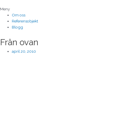
Hoppa
till
Meny
innehåll
Om oss
Referensobjekt
Blogg
Från ovan
april 20, 2010