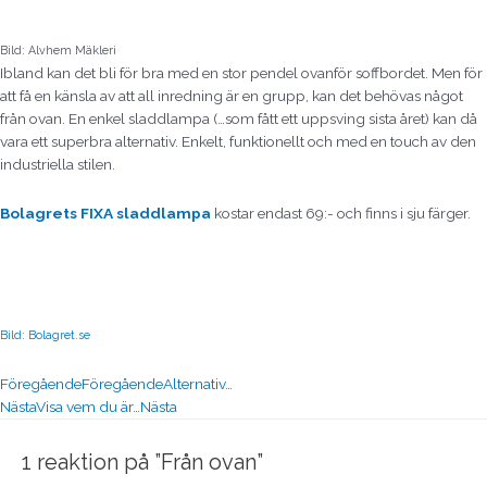
Bild: Alvhem Mäkleri
Ibland kan det bli för bra med en stor pendel ovanför soffbordet. Men för
att få en känsla av att all inredning är en grupp, kan det behövas något
från ovan. En enkel sladdlampa (…som fått ett uppsving sista året) kan då
vara ett superbra alternativ. Enkelt, funktionellt och med en touch av den
industriella stilen.
Bolagrets
FIXA sladdlampa
kostar endast 69:- och finns i sju färger.
Bild: Bolagret.se
Föregående
Föregående
Alternativ…
Nästa
Visa vem du är…
Nästa
1 reaktion på ”Från ovan”