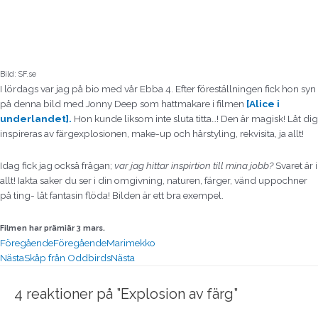
Bild: SF.se
I lördags var jag på bio med vår Ebba 4. Efter föreställningen fick hon syn
på denna bild med Jonny Deep som hattmakare i filmen
[Alice i
underlandet].
Hon kunde liksom inte sluta titta…! Den är magisk! Låt dig
inspireras av färgexplosionen, make-up och hårstyling, rekvisita, ja allt!
Idag fick jag också frågan;
var jag hittar inspirtion till mina jobb?
Svaret är i
allt! Iakta saker du ser i din omgivning, naturen, färger, vänd uppochner
på ting- låt fantasin flöda! Bilden är ett bra exempel.
Filmen har prämiär 3 mars.
Föregående
Föregående
Marimekko
Nästa
Skåp från Oddbirds
Nästa
4 reaktioner på ”Explosion av färg”