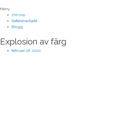
Hoppa
till
Meny
innehåll
Om oss
Referensobjekt
Blogg
Explosion av färg
februari 16, 2010