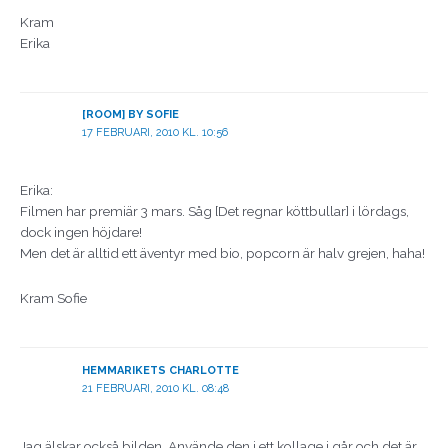
Kram
Erika
[ROOM] BY SOFIE
17 FEBRUARI, 2010 KL. 10:56
Erika:
Filmen har premiär 3 mars. Såg [Det regnar köttbullar] i lördags,
dock ingen höjdare!
Men det är alltid ett äventyr med bio, popcorn är halv grejen, haha!
Kram Sofie
HEMMARIKETS CHARLOTTE
21 FEBRUARI, 2010 KL. 08:48
Jag älskar också bilden. Använde den i ett kollage i går och det är