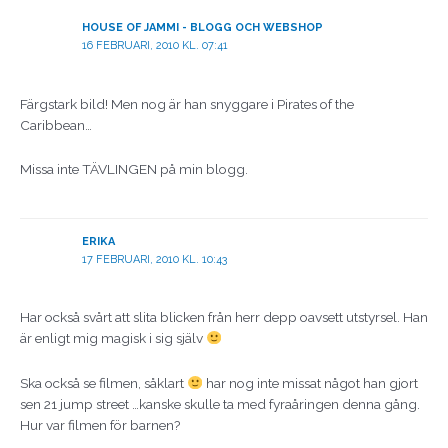
HOUSE OF JAMMI - BLOGG OCH WEBSHOP
16 FEBRUARI, 2010 KL. 07:41
Färgstark bild! Men nog är han snyggare i Pirates of the
Caribbean…
Missa inte TÄVLINGEN på min blogg.
ERIKA
17 FEBRUARI, 2010 KL. 10:43
Har också svårt att slita blicken från herr depp oavsett utstyrsel. Han
är enligt mig magisk i sig själv
Ska också se filmen, såklart
har nog inte missat något han gjort
sen 21 jump street …kanske skulle ta med fyraåringen denna gång.
Hur var filmen för barnen?