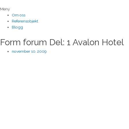
Hoppa
till
Meny
innehåll
Om oss
Referensobjekt
Blogg
Form forum Del: 1 Avalon Hotel
november 10, 2009