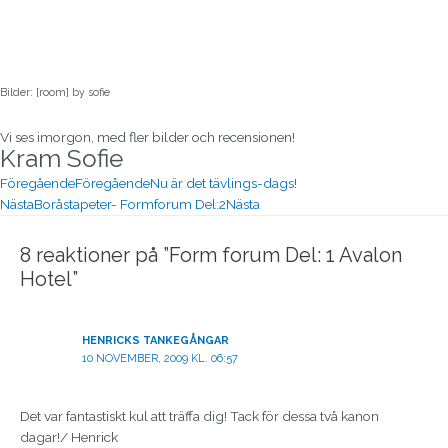
Bilder: [room] by sofie
Vi ses imorgon, med fler bilder och recensionen!
Kram Sofie
Föregående
Föregående
Nu är det tävlings-dags!
Nästa
Boråstapeter- Formforum Del:2
Nästa
8 reaktioner på ”Form forum Del: 1 Avalon
Hotel”
HENRICKS TANKEGÅNGAR
10 NOVEMBER, 2009 KL. 06:57
Det var fantastiskt kul att träffa dig! Tack för dessa två kanon
dagar!/ Henrick