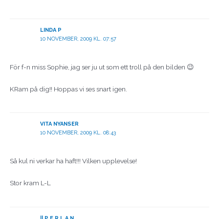
LINDA P
10 NOVEMBER, 2009 KL. 07:57
För f-n miss Sophie, jag ser ju ut som ett troll på den bilden 😉
KRam på dig!! Hoppas vi ses snart igen.
VITA NYANSER
10 NOVEMBER, 2009 KL. 08:43
Så kul ni verkar ha haft!!! Vilken upplevelse!
Stor kram L-L
|| P E R L A N