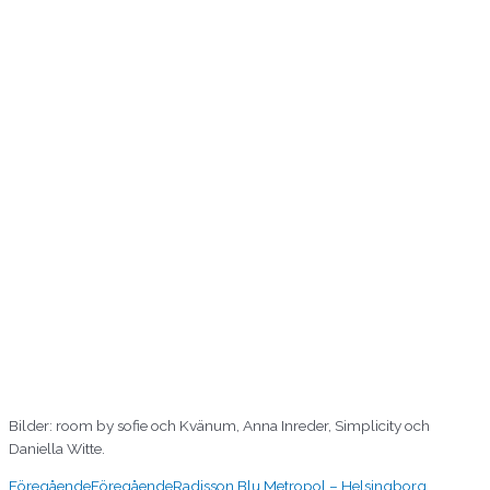
Bilder: room by sofie och Kvänum, Anna Inreder, Simplicity och
Daniella Witte.
Föregående
Föregående
Radisson Blu Metropol – Helsingborg