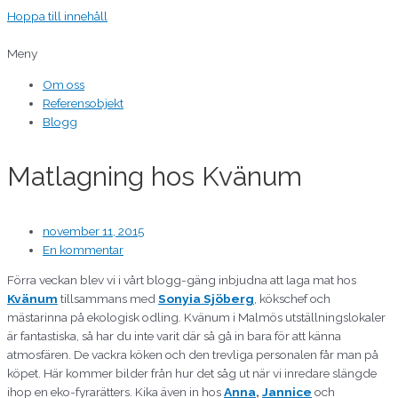
Hoppa till innehåll
Meny
Om oss
Referensobjekt
Blogg
Matlagning hos Kvänum
november 11, 2015
En kommentar
Förra veckan blev vi i vårt blogg-gäng inbjudna att laga mat hos
Kvänum
tillsammans med
Sonyia Sjöberg
, kökschef och
mästarinna på ekologisk odling. Kvänum i Malmös utställningslokaler
är fantastiska, så har du inte varit där så gå in bara för att känna
atmosfären. De vackra köken och den trevliga personalen får man på
köpet. Här kommer bilder från hur det såg ut när vi inredare slängde
ihop en eko-fyrarätters. Kika även in hos
Anna
,
Jannice
och