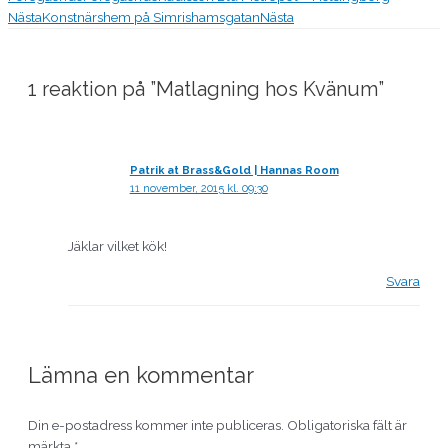
Nästa
Konstnärshem på Simrishamsgatan
Nästa
1 reaktion på ”Matlagning hos Kvänum”
Patrik at Brass&Gold | Hannas Room
11 november, 2015 kl. 09:30
Jäklar vilket kök!
Svara
Lämna en kommentar
Din e-postadress kommer inte publiceras.
Obligatoriska fält är
märkta
*