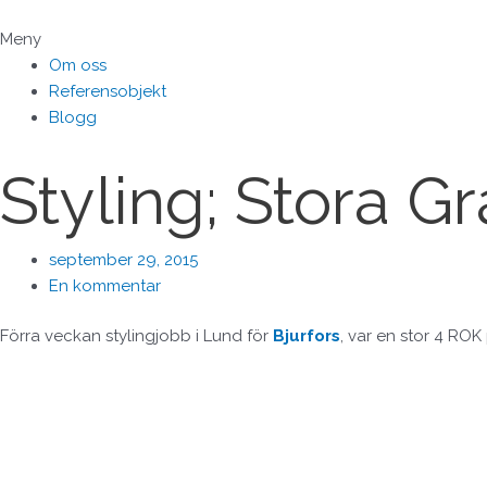
Hoppa
till
Meny
innehåll
Om oss
Referensobjekt
Blogg
Styling; Stora 
september 29, 2015
En kommentar
Förra veckan stylingjobb i Lund för
Bjurfors
, var en stor 4 RO