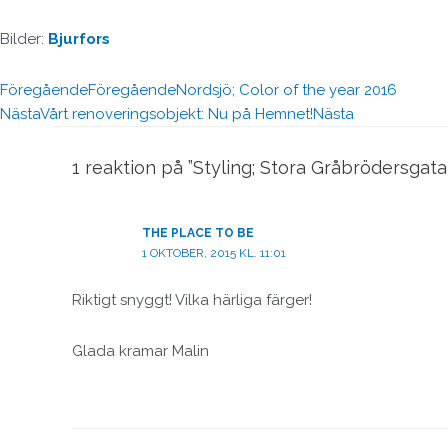
Bilder:
Bjurfors
Föregående
Föregående
Nordsjö; Color of the year 2016
Nästa
Vårt renoveringsobjekt: Nu på Hemnet!
Nästa
1 reaktion på ”Styling; Stora Gråbrödersgata
THE PLACE TO BE
1 OKTOBER, 2015 KL. 11:01
Riktigt snyggt! Vilka härliga färger!
Glada kramar Malin