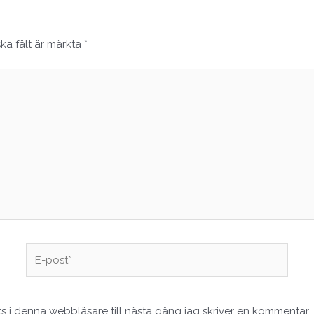
ska fält är märkta
*
E-
post*
 i denna webbläsare till nästa gång jag skriver en kommentar.