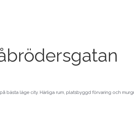
Gråbrödersgatan
K på bästa läge city. Härliga rum, platsbyggd förvaring och mur