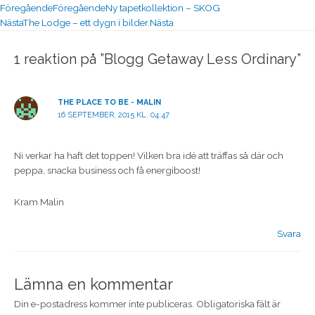
Föregående
Föregående
Ny tapetkollektion – SKOG
Nästa
The Lodge – ett dygn i bilder.
Nästa
1 reaktion på ”Blogg Getaway Less Ordinary”
THE PLACE TO BE - MALIN
16 SEPTEMBER, 2015 KL. 04:47
Ni verkar ha haft det toppen! Vilken bra idé att träffas så där och
peppa, snacka business och få energiboost!
Kram Malin
Svara
Lämna en kommentar
Din e-postadress kommer inte publiceras.
Obligatoriska fält är