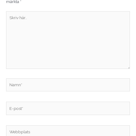
märkta
*
Skriv
här..
Namn*
E-
post*
Webbplats