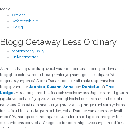
Hoppa
till
Meny
innehåll
Om oss
Referensobjekt
Blogg
Blogg Getaway Less Ordinary
september 15, 2015
En kommentar
Att mina styling uppdrag avlöst varandra den sista tiden, gör denna lilla
bloggtrip extra värdefull. Idag smiter jag nämligen lite tidigare från
dagens stylingen på Södra Esplanaden, för att möta upp mina kära
blogg-vänninor
Jannice
,
Susann
,
Anna
och
Daniella
på
The
Lodge
.
Vi ska börja med att fika och snacka av oss. Jag ler samtidigt som
jag skriver detta, då jag vet vilket härligt kackel och sköna skratt det blir
när vi ses. Och på näthinnan ser jag hur vi alla springer runt som yr höns
för att få till bästa instagram-bilden, haha! Därefter väntar en skön kväll
med SPA, härliga behandlingar, en 4-rätters middag och imorgon blir
det konferens där vi alla får egentid för personlig utveckling – med fokus