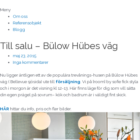
Hoppa
till
Meny
innehåll
Om oss
Referensobjekt
Blogg
Till salu – Bülow Hübes väg
maj 23, 2015
Inga kommentarer
Nu ligger äntligen ett av de populära trevånings-husen på Bülow Hübes
väg ( Bellevue sjösida) ute till
försäljning
. Vi på [room] by sofie fick styla
och i morgon är det visning kl 12-13. Här finns läge för dig som vill sätta
din egen prägel på sovrum– kök och badrum är i väldigt fint skick.
HÄR
hittar du info, pris och fler bilder.