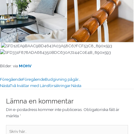
Bilder: via
MOHV
Föregående
Föregående
Budgivning pågår…
Nästa
Två kvällar med Länsförsäkringar.
Nästa
Lämna en kommentar
Din e-postadress kommer inte publiceras.
Obligatoriska fält är
märkta
*
Skriv