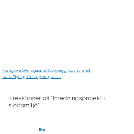
Föregående
Föregående
Tavelvägg i sovrummet.
Nästa
Styling; Helsingborg
Nästa
2 reaktioner på ”Inredningsprojekt i
slottsmiljö”
Eva