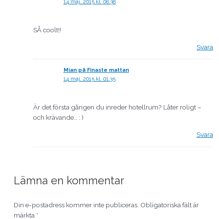
14 maj, 2015 kl. 08:38
SÅ coolt!!
Svara
Mian på Finaste mattan
14 maj, 2015 kl. 01:35
Är det första gången du inreder hotellrum? Låter roligt –
och krävande… : )
Svara
Lämna en kommentar
Din e-postadress kommer inte publiceras.
Obligatoriska fält är
märkta
*