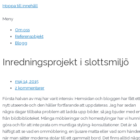
Hoppa till innehåll
Meny
Om oss
Referensobjekt
Blogg
Inredningsprojekt i slottsmiljö
maj 14, 2015
2 kommentarer
Första halvan av maj har varit intensiv. Hemsidan och bloggen har fått ett
nytt utseende och den håller fortfarande att uppdateras. Jag har sedan
några dagar tillbaka problem att ladda upp bilder, så jag bjuder med e
från bildbiblioteket. Många möbleringar och homestylingar har vi hunni
göra och för att inte prata om muntliga styling-konsultationer. Det är så
häftigt att se vad en ommöblering, en ljusare matta eller vad som hände
när man sätter moderna stolar till ett gammalt bord. Det finns alltid någ