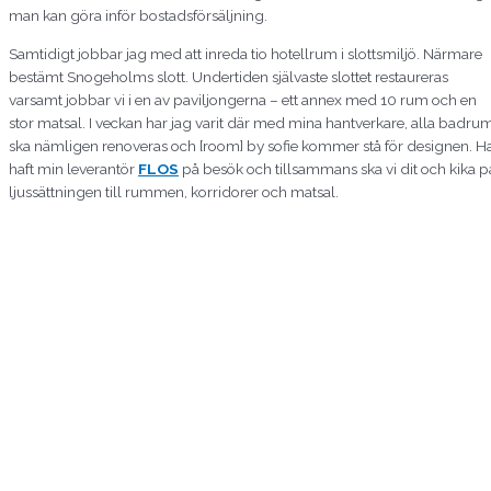
man kan göra inför bostadsförsäljning.
Samtidigt jobbar jag med att inreda tio hotellrum i slottsmiljö. Närmare
bestämt Snogeholms slott. Undertiden självaste slottet restaureras
varsamt jobbar vi i en av paviljongerna – ett annex med 10 rum och en
stor matsal. I veckan har jag varit där med mina hantverkare, alla badru
ska nämligen renoveras och [room] by sofie kommer stå för designen. H
haft min leverantör
FLOS
på besök och tillsammans ska vi dit och kika p
ljussättningen till rummen, korridorer och matsal.