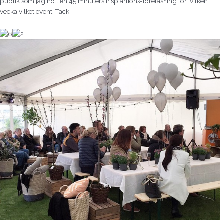
publik som jag höll en 45 minuters inspiartions-föreläsning för. Vilken
vecka vilket event. Tack!