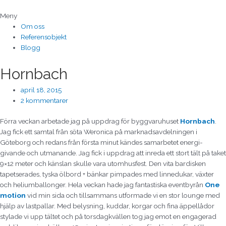
Hoppa
till
Meny
innehåll
Om oss
Referensobjekt
Blogg
Hornbach
april 18, 2015
2 kommentarer
Förra veckan arbetade jag på uppdrag för byggvaruhuset
Hornbach
.
Jag fick ett samtal från söta Weronica på marknadsavdelningen i
Göteborg och redans från första minut kändes samarbetet energi-
givande och utmanande. Jag fick i uppdrag att inreda ett stort tält på taket
9×12 meter och känslan skulle vara utomhusfest. Den vita bardisken
tapetserades, tyska ölbord + bänkar pimpades med linnedukar, växter
och heliumballonger. Hela veckan hade jag fantastiska eventbyrån
One
motion
vid min sida och tillsammans utformade vi en stor lounge med
hjälp av lastpallar. Med belysning, kuddar, korgar och fina äppellådor
stylade vi upp tältet och på torsdagkvällen tog jag emot en engagerad