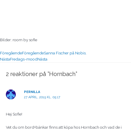
Bilder: room by sofie
Föregående
Föregående
Sanna Fischer på Nobis.
Nästa
Fredags-mood
Nästa
2 reaktioner på ”Hornbach”
PERNILLA
27 APRIL, 2015 KL. 05:17
Hej Sofie!
Vet du om bord+bänkar finns att köpa hos Hornbach och vad de i