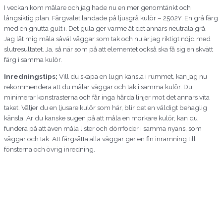
I veckan kom målare och jag hade nu en mer genomtänkt och
långsiktig plan. Färgvalet landade på ljusgrå kulör – 2502Y. En grå färg
med en gnutta gult i. Det gula ger värme åt det annars neutrala grå.
Jag lät mig måla såväl väggar som tak och nu är jag riktigt nöjd med
slutresultatet. Ja, så när som på att elementet också ska få sig en skvätt
färg i samma kulör.
Inredningstips;
Vill du skapa en lugn känsla i rummet, kan jag nu
rekommendera att du målar väggar och tak i samma kulör. Du
minimerar konstrasterna och får inga hårda linjer mot det annars vita
taket. Väljer du en ljusare kulör som här, blir det en väldigt behaglig
känsla. Är du kanske sugen på att måla en mörkare kulör, kan du
fundera på att även måla lister och dörrfoder i samma nyans, som
väggar och tak. Att färgsätta alla väggar ger en fin inramning till
fönsterna och övrig inredning.