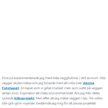
Före jul experimenterade jag med blåa väggkulörer i vårt sovrum. Alla
väggar skulle målas och jag började med att rolla över
denna
fototapet
.
En tapet som vi gillat mycket, men som suttit på väggen
sedan 2011. Inspiration att måla sovrummet blått, fick jag från detta
lyckade
köksprojekt
. Men efter att jag målat väggen i typ ”tre-olika-
blå-grå-grön-nyanser, bestämde jag mig för att pausa projektet.