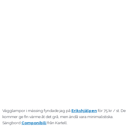
Vägglampor i mässing fyndade jag på
Erikshjälpen
för 75 kr / st. De
kommer ge fin värme åt det grå, men ändå vara minimalistiska.
Sängbord
Componibili
från Kartell.