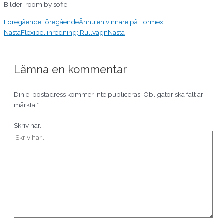
Bilder: room by sofie
Föregående
Föregående
Ännu en vinnare på Formex.
Nästa
Flexibel inredning; Rullvagn
Nästa
Lämna en kommentar
Din e-postadress kommer inte publiceras.
Obligatoriska fält är
märkta
*
Skriv här..