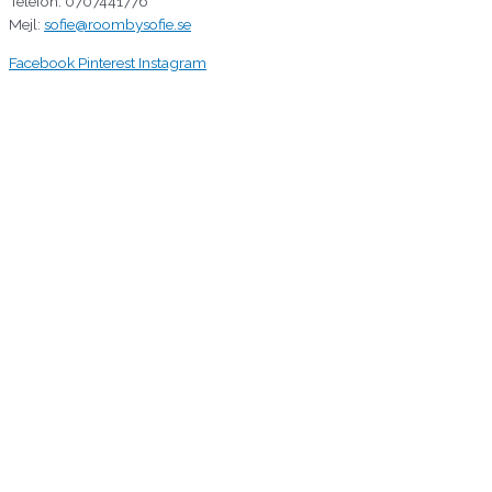
Telefon: 0707441776
Mejl:
sofie@roombysofie.se
Facebook
Pinterest
Instagram