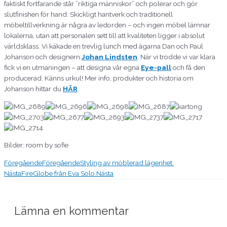
faktiskt fortfarande står ”riktiga människor” och polerar och gör
slutfinishen för hand. Skickligt hantverk och traditionell
möbeltillverkning är några av ledorden – och ingen möbel lämnar
lokalerna, utan att personalen sett till att kvaliteten ligger i absolut
världsklass. Vi käkade en trevlig lunch med ägarna Dan och Paul
Johanson och designern
Johan Lindsten
. När vi trodde vi var klara
fick vi en utmaningen – att designa vår egna
Eye-pall
och få den
producerad. Känns urkul! Mer info, produkter och historia om
Johanson hittar du
HÄR
.
Bilder: room by sofie
Föregående
Föregående
Styling av möblerad lägenhet.
Nästa
FireGlobe från Eva Solo.
Nästa
Lämna en kommentar