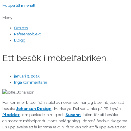
Hoppa till innehåll
Meny
Om oss
Referensobjekt
Blogg
Ett besök i möbelfabriken.
januari 9, 2015
Inga kommentarer
Här kommer bilder från slutet av november när jag blev inbjuden att
besöka
Johanson Design
i Markaryd. Det var Ulrika på PR-byrån
Plodder
som packade in mig och
Susann
i bilen, för att besöka
en modern möbelproduktions-anläggning i de småländska skogarna.
En upplevelse att få komma rakt in i fabriken och att få uppleva att det