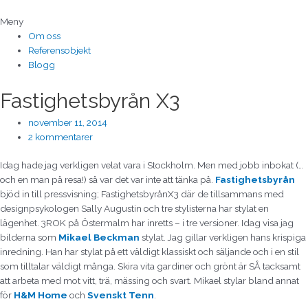
Hoppa
till
Meny
innehåll
Om oss
Referensobjekt
Blogg
Fastighetsbyrån X3
november 11, 2014
2 kommentarer
Idag hade jag verkligen velat vara i Stockholm. Men med jobb inbokat (…
och en man på resa!) så var det var inte att tänka på.
Fastighetsbyrån
bjöd in till pressvisning; FastighetsbyrånX3 där de tillsammans med
designpsykologen Sally Augustin och tre stylisterna har stylat en
lägenhet. 3ROK på Östermalm har inretts – i tre versioner. Idag visa jag
bilderna som
Mikael Beckman
stylat. Jag gillar verkligen hans krispiga
inredning. Han har stylat på ett väldigt klassiskt och säljande och i en stil
som tilltalar väldigt många. Skira vita gardiner och grönt är SÅ tacksamt
att arbeta med mot vitt, trä, mässing och svart. Mikael stylar bland annat
för
H&M Home
och
Svenskt Tenn
.