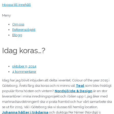
Hoppa till innehåll
Meny
Om oss
Referensobjekt
Blogg
Idag koras…?
oktober 9, 2014
4 kommentarer
Idag har jag blivit inbjuden att delta i eventet; Colour of the year 2015 i
Göteborg. Årets färg ska koras och ni minns väl
Teal
som blev hiskligt
populär förra hösten och vintern?
Nordsjö Ide & Design
är en stor
leverantörer i mina inredningsprojekt och i bilen upp (…jag åker med
marknadsavdelningen!) ska vi prata framtid och hur vårt samarbete ska
se ut för 2015. Väl i Göteborg ska vi slussas till hemlig location,
Johanna håller i trådarna
och duktiga Per Nimer (Nordsjö´s