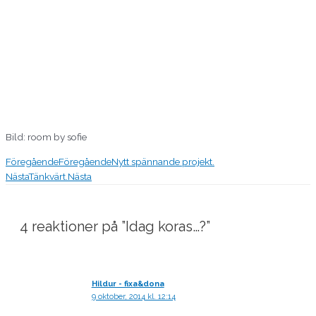
Bild: room by sofie
Föregående
Föregående
Nytt spännande projekt.
Nästa
Tänkvärt.
Nästa
4 reaktioner på ”Idag koras…?”
Hildur - fixa&dona
9 oktober, 2014 kl. 12:14