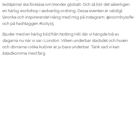
ledstjärna) ska föreläsa om trender globalt. Och så blir det säkerligen
en härlig workshop i sedvanlig ordning. Dessa eventen är väldigt
lärorika och inspirerande! Häng med mig på instagram; @roombysofie
och på hashtaggen #coty15
Bjuder med en härlig bild från Notting Hill där vi hängde två av
dagarna nu när vi var i London. Vilken underbar stadsdel och husen
och dörrarna i olika kulörer är ju bara underbar. Tänk vad vi kan
åstadkomma med färg.