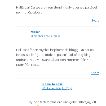
Hallå där! Då ses vi om en stund – själv sitter jag på tåget
ner mot Göteborg.
Svara
Majsan
11 oktober, 2014 kl. 06:37
Hej! Tack för en mycket inspirerande blogg. Du har en
fantastiskt fin ”guld-brokad-paljett” kjol på dig idag,
undrar om du vill svara på var den kommer ifrån?
Kram från Majsan
Svara
[room] by sofie
18 oktober, 2014 kl. 07:32
Hej, och tack för fina ord om kjolen. Klart jag vill