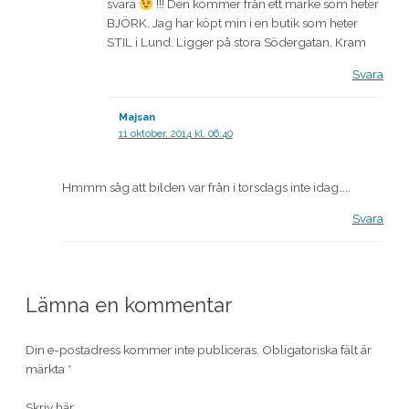
svara
!!! Den kommer från ett märke som heter
BJÖRK. Jag har köpt min i en butik som heter
STIL i Lund. Ligger på stora Södergatan. Kram
Svara
Majsan
11 oktober, 2014 kl. 06:40
Hmmm såg att bilden var från i torsdags inte idag…..
Svara
Lämna en kommentar
Din e-postadress kommer inte publiceras.
Obligatoriska fält är
märkta
*
Skriv här..