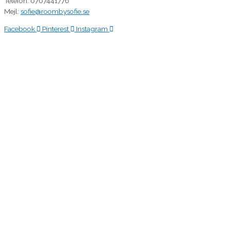
Telefon: 0707441776
Mejl:
sofie@roombysofie.se
Facebook
Pinterest
Instagram