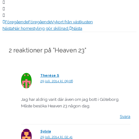
Föregående
Föregående
Vykort från västkusten
Nästa
När homestyling gör skillnad.
Nästa
2 reaktioner på ”Heaven 23”
Therése S
29 juli, 2014 kl. 09:06
Jag har aldrig varit där även om jag bott i Göteborg.
Måste besöka Heaven 23 någon dag.
Svara
Sylvia
29 juli, 2014 kl. 02:41