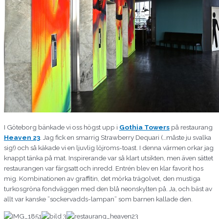
I Göteborg bänkade vi oss högst upp i
Gothia Towers
på restaurang
Heaven 23
. Jag fick en smarrig Strawberry Dequari (…måste ju svalka
sig!) och så käkade vi en ljuvlig löjroms-toast. I denna värmen orkar jag
knappt tänka på mat. Inspirerande var så klart utsikten, men även sättet
restaurangen var färgsatt och inredd. Entrén blev en klar favorit hos
mig. Kombinationen av graffitin, det mörka trägolvet, den mustiga
turkosgröna fondväggen med den blå neonskylten på. Ja, och bäst av
allt var kanske ”sockervadds-lampan” som barnen kallade den.