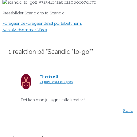
Pressbilder;Scandic to to Scandic
Föregående
Föregående
Ett portabelt hem.
Nästa
Midsommar.
Nästa
1 reaktion på ”Scandic ”to-go””
Therése S
23 juni, 2014 kl. 09:56
Det kan man ju lugnt kalla kreativt!
Svara