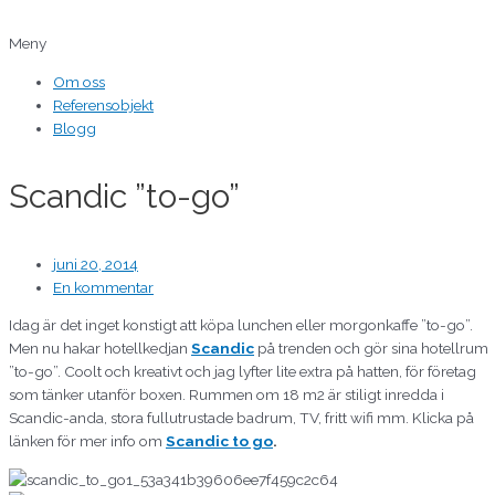
Hoppa
Skriv
Namn*
E-
Webbplats
till
här..
post*
Meny
innehåll
Om oss
Referensobjekt
Blogg
Scandic ”to-go”
juni 20, 2014
En kommentar
Idag är det inget konstigt att köpa lunchen eller morgonkaffe ”to-go”.
Men nu hakar hotellkedjan
Scandic
på trenden och gör sina hotellrum
”to-go”. Coolt och kreativt och jag lyfter lite extra på hatten, för företag
som tänker utanför boxen. Rummen om 18 m2 är stiligt inredda i
Scandic-anda, stora fullutrustade badrum, TV, fritt wifi mm. Klicka på
länken för mer info om
Scandic to go
.