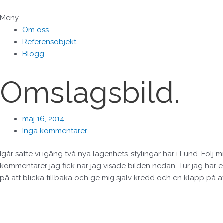
Hoppa
till
Meny
innehåll
Om oss
Referensobjekt
Blogg
Omslagsbild.
maj 16, 2014
Inga kommentarer
Igår satte vi igång två nya lägenhets-stylingar här i Lund. Följ 
kommentarer jag fick när jag visade bilden nedan. Tur jag har er
på att blicka tillbaka och ge mig själv kredd och en klapp på a