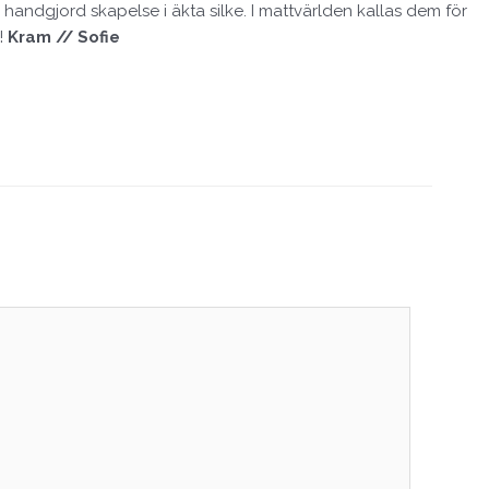
k handgjord skapelse i äkta silke. I mattvärlden kallas dem för
g!
Kram // Sofie