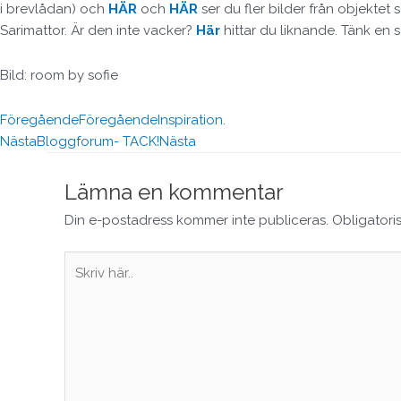
i brevlådan) och
HÄR
och
HÄR
ser du fler bilder från objektet
Sarimattor. Är den inte vacker?
Här
hittar du liknande. Tänk en s
Bild: room by sofie
Föregående
Föregående
Inspiration.
Nästa
Bloggforum- TACK!
Nästa
Lämna en kommentar
Din e-postadress kommer inte publiceras.
Obligatori
Skriv
här..