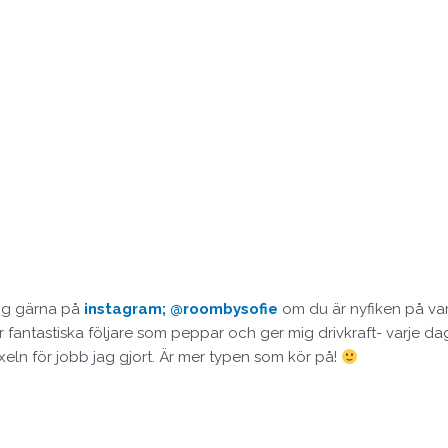
mig gärna på
instagram; @roombysofie
om du är nyfiken på var 
 fantastiska följare som peppar och ger mig drivkraft- varje dag.
xeln för jobb jag gjort. Är mer typen som kör på!