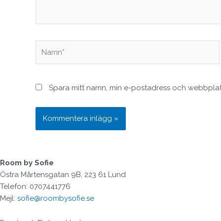
Namn*
Spara mitt namn, min e-postadress och webbplats
Room by Sofie
Östra Mårtensgatan 9B, 223 61 Lund
Telefon: 0707441776
Mejl:
sofie@roombysofie.se