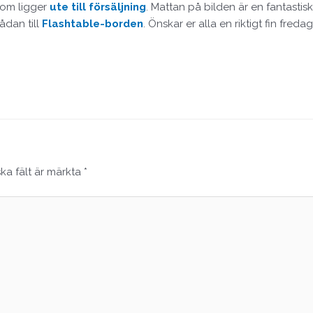
 som ligger
ute till försäljning
. Mattan på bilden är en fantastis
ådan till
Flashtable-borden
. Önskar er alla en riktigt fin freda
ska fält är märkta
*