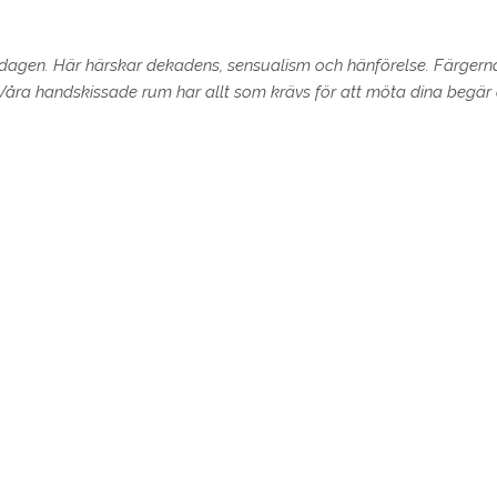
 vardagen. Här härskar dekadens, sensualism och hänförelse. Färger
 Våra handskissade rum har allt som krävs för att möta dina begär o