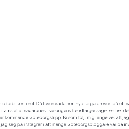
 förbi kontoret. Då levererade hon nya färgerprover på ett väldi
tt framställa macarones i säsongens trendfärger säger en hel d
ll vår kommande Göteborgstripp. Ni som följt mig länge vet att j
h jag såg på instagram att många Göteborgsbloggare var på i