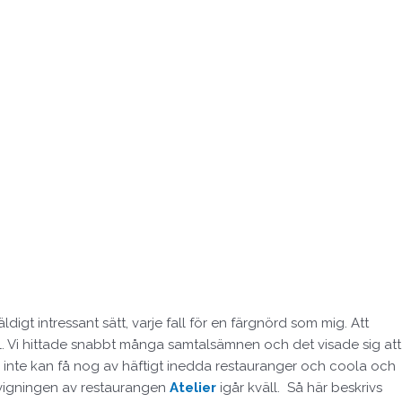
gt intressant sätt, varje fall för en färgnörd som mig. Att
el. Vi hittade snabbt många samtalsämnen och det visade sig att
ag inte kan få nog av häftigt inedda restauranger och coola och
nvigningen av restaurangen
Atelier
igår kväll. Så här beskrivs