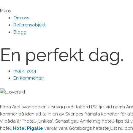
Hoppa
till
Meny
innehåll
Om oss
Referensobjekt
Blogg
En perfekt dag.
maj 4, 2014
En kommentar
Förra året svängde en ursnygg och talförd PR-tjej vid namn Annie
kommer på iden att ta in en av Sveriges främsta konditor för a
vi båda är ”hotell-junkies”. Senast gav Annie mig hotell-tips ti
hotel.
Hotel Pigalle
verkar vara Göteborgs hetaste just nu oc