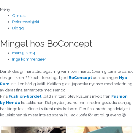
Hoppa
till
Meny
innehåll
Om oss
Referensobjekt
Blogg
Mingel hos BoConcept
mars 9, 2014
Inga kommentarer
Dansk design har alltid legat mig varmt om hjärtat (…vem gillar inte dansk
design liksom??!) och i torsdags bjöd
BoConcept
och tidningen
Nya
Rum
in till en härlig kväll. Kvällen gick i japanska nyanser med anledning
av deras fina samarbete med Nendo.
Fina
Fushion-bordet
(bild i mitten) blev kvällens inköp från
Fushion
by Nendo
kollektionen. Det pryder just nu min inredningsstudio och jag
har länge letat efter ett stilrent mindre bord. Fler fina inredningsdetaljer i
kollektionen så missa inte att spana in. Tack Sofie för ett roligt event! 🙂