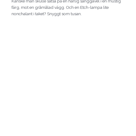
Kanske man skulle satsa på en härlig sänggavel i en mustig
färg, mot en gråmålad vägg. Och en Etch-lampa lite
nonchalant i taket? Snyggt som tusan.