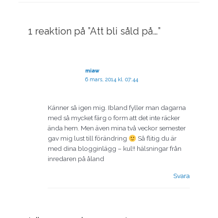
Skriv
Namn*
E-
Webbplats
här..
post*
1 reaktion på ”Att bli såld på…”
miaw
6 mars, 2014 kl. 07:44
Känner så igen mig. Ibland fyller man dagarna
med så mycket färg o form att det inte räcker
ända hem. Men även mina två veckor semester
gav mig lust till förändring
Så flitig du är
med dina blogginlägg – kul!! hälsningar från
inredaren på åland
Svara