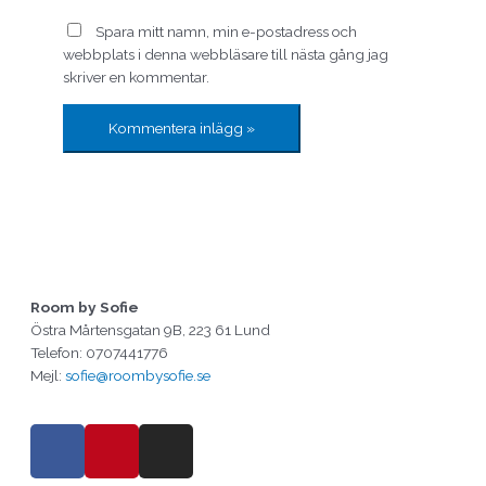
Spara mitt namn, min e-postadress och
webbplats i denna webbläsare till nästa gång jag
skriver en kommentar.
Room by Sofie
Östra Mårtensgatan 9B, 223 61 Lund
Telefon: 0707441776
Mejl:
sofie@roombysofie.se
F
P
I
a
i
n