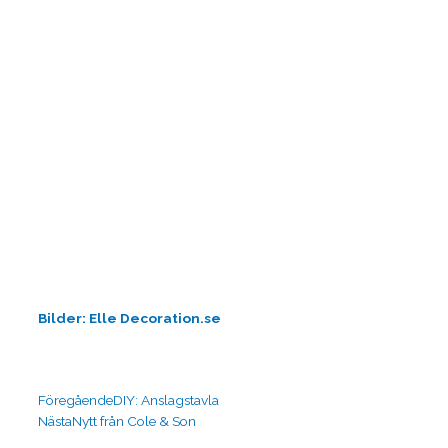
Bilder: Elle Decoration.se
Föregående
Nästa
Föregående
DIY: Anslagstavla
Nästa
Nytt från Cole & Son