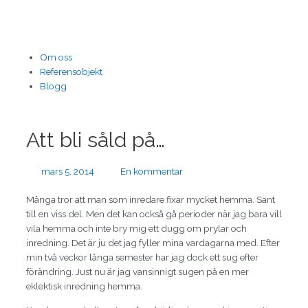
Hoppa
till
innehåll
Meny
Om oss
Referensobjekt
Blogg
Att bli såld på…
mars 5, 2014
En kommentar
Många tror att man som inredare fixar mycket hemma. Sant
till en viss del. Men det kan också gå perioder när jag bara vill
vila hemma och inte bry mig ett dugg om prylar och
inredning. Det är ju det jag fyller mina vardagarna med. Efter
min två veckor långa semester har jag dock ett sug efter
förändring. Just nu är jag vansinnigt sugen på en mer
eklektisk inredning hemma.