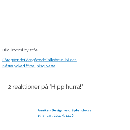
Bild: [room] by sofie
Föregående
Föregående
Talkshow i bilder.
Nästa
Lyckad försäljning.
Nästa
2 reaktioner på ”Hipp hurra!”
Annika - Design and Splendours
19 januari, 2014 kl. 12:26