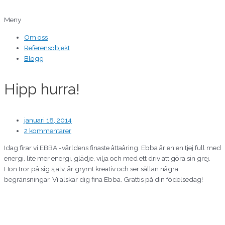
Hoppa
Skriv
Namn*
E-
Webbplats
till
här..
post*
Meny
innehåll
Om oss
Referensobjekt
Blogg
Hipp hurra!
januari 18, 2014
2 kommentarer
Idag firar vi EBBA -världens finaste åttaåring. Ebba är en en tjej full med
energi, lite mer energi, glädje, vilja och med ett driv att göra sin grej.
Hon tror på sig själv, är grymt kreativ och ser sällan några
begränsningar. Vi älskar dig fina Ebba. Grattis på din födelsedag!