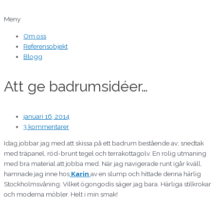
Hoppa
Skriv
Namn*
E-
Webbplats
till
här..
post*
Meny
innehåll
Om oss
Referensobjekt
Blogg
Att ge badrumsidéer…
januari 16, 2014
3 kommentarer
Idag jobbar jag med att skissa på ett badrum bestående av; snedtak
med träpanel, röd-brunt tegel och terrakottagolv. En rolig utmaning
med bra material att jobba med. När jag navigerade runt igår kväll,
hamnade jag inne hos
Karin
av en slump och hittade denna härlig
Stockholmsvåning. Vilket ögongodis säger jag bara. Härliga stilkrokar
och moderna möbler. Helt i min smak!