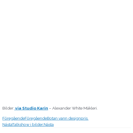
Bilder:
via Studio Karin
– Alexander White Mäkleri.
Föregående
Föregående
Botan vann designpris.
Nästa
Talkshow i bilder.
Nästa