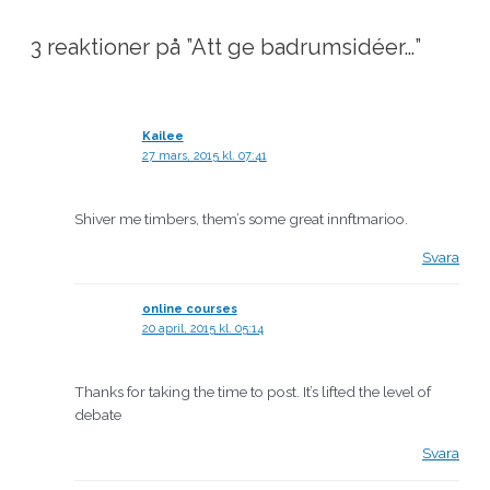
3 reaktioner på ”Att ge badrumsidéer…”
Kailee
27 mars, 2015 kl. 07:41
Shiver me timbers, them’s some great innftmarioo.
Svara
online courses
20 april, 2015 kl. 05:14
Thanks for taking the time to post. It’s lifted the level of
debate
Svara